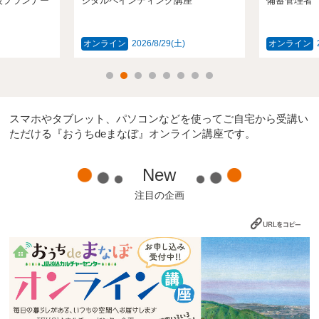
級プランナー
ジタルペインティング講座
備蓄管理者
オンライン
2026/8/29(土)
オンライン
スマホやタブレット、パソコンなどを使ってご自宅から受講い
ただける『おうちdeまなぼ』オンライン講座です。
New
注目の企画