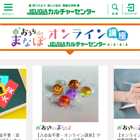
金不要・資
【入会金不要・オンライン講座】デ
【オンライ