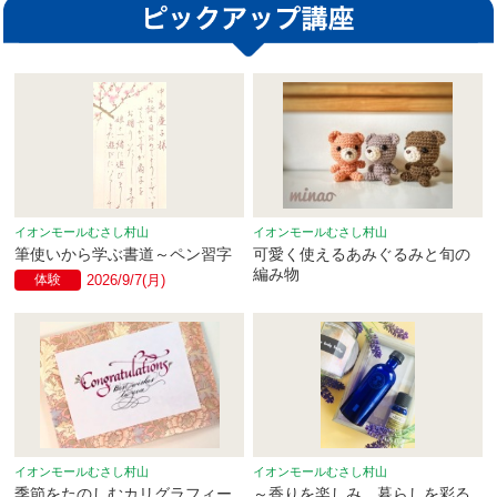
イオンモールむさし村山
イオンモールむさし村山
筆使いから学ぶ書道～ペン習字
可愛く使えるあみぐるみと旬の
編み物
体験
2026/9/7(月)
イオンモールむさし村山
イオンモールむさし村山
季節をたのしむカリグラフィー
～香りを楽しみ、暮らしを彩る