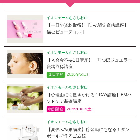
イオンモールむさし村山
【一日で資格取得】【JFA認定資格講座】
福祉ビューティスト
イオンモールむさし村山
【入会金不要1日講座】 耳つぼジュエラー
資格取得講座
１日講座
2026/9/6(日)
イオンモールむさし村山
【心理面にも働きかける１DAY講座】EMハ
ンドケア基礎講座
特別講座
2026/10/17(土)
イオンモールむさし村山
【夏休み特別講座】貯金箱にもなる！ダン
ボールで作るゴム銃