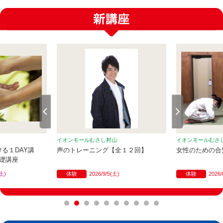
イオンモールむさし村山
イオンモールむさ
る１DAY講
声のトレーニング【全１２回】
女性のための合
礎講座
(土)
体験
2026/9/5(土)
体験
2026/