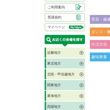
ご利用案内
受講規約
美容・健
マイページ
ダンス・
生活文化
近畿地方
趣味教養
東北地方
北陸・甲信越地方
関東地方
東海地方
四国地方