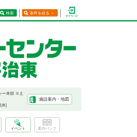
検索
条件を絞る ＞
ャー本部 ※土
施設案内・地図
祝休]
イベント
案内パンフ