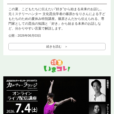
この夏、こどもたちに伝えたい"好き"から始まる未来のお話し。
元ミステリーハンター 文化昆虫学者の篠原かをりさんによる子ど
もたちのための夏休み特別講座。篠原さんだから伝えられる、専
門家としての昆虫の知識と「好き」から始まる未来のお話しな
ど、分かりやすい言葉で解説します。
公開：2026年06月03日
続きを読む ＞