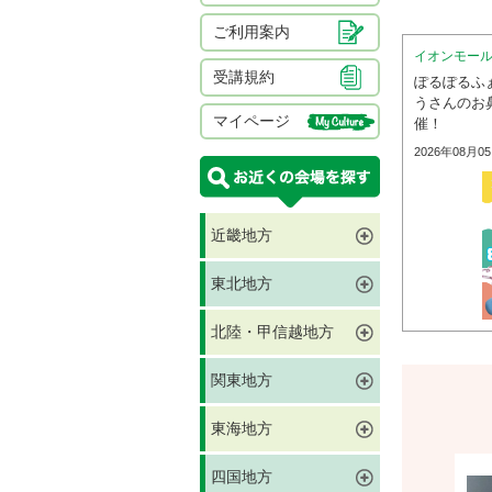
ご利用案内
イオンモー
受講規約
ぽるぽるふ
うさんのお
マイページ
催！
2026年08月0
近畿地方
東北地方
北陸・甲信越地方
関東地方
東海地方
四国地方