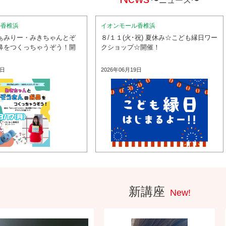
〜ニュース〜
ル香椎浜
イオンモール香椎浜
ぁみりー・みきちゃんとぞ
８/１１(火･祝) 夏休み☆こども縁日ワー
鼻をつくっちゃうぞう！開
クショップ☆開催！
5日
2026年06月19日
新講座
New!