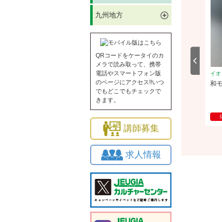
九州地方
QRコードをケータイのカ
メラで読み取って、携帯
電話やスマートフォン版
ル香椎浜
イオンモール香椎浜
イオ
のページにアクセス!!いつ
伸ばす！こども運動能力
手編み クロッシェ（金曜日クラ
和
でもどこでもチェックで
ス）
きます。
2026/8/30(日)
体験
2026/8/21(金)
講師募集
求人情報