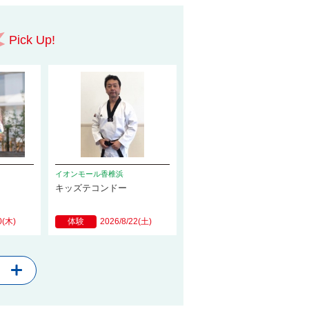
Pick Up!
イオンモール香椎浜
キッズテコンドー
0(木)
体験
2026/8/22(土)