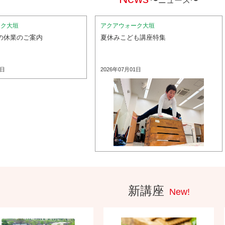
〜ニュース〜
ーク大垣
アクアウォーク大垣
の休業のご案内
夏休みこども講座特集
8日
2026年07月01日
新講座
New!