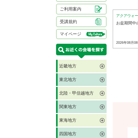
ご利用案内
アクアウォ
受講規約
お盆期間中
マイページ
2026年08月0
近畿地方
東北地方
北陸・甲信越地方
関東地方
東海地方
四国地方