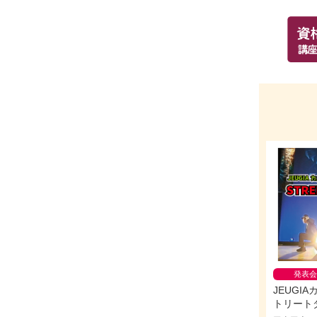
発表会
JEUGI
トリート