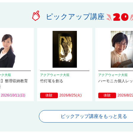
ピックアップ講座
ーク大垣
アクアウォーク大垣
アクアウォーク大垣
座】整理収納教育
竹灯篭を創る
ハーモニカ個人レ
座
2026/10/11(日)
体験
2026/8/25(火)
体験
2026/8/2
ピックアップ講座をもっと見る