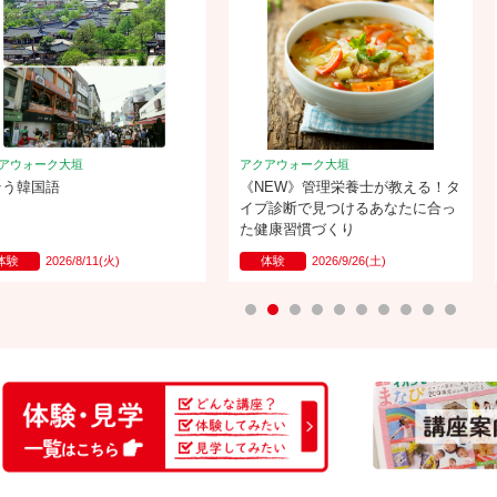
アウォーク大垣
アクアウォーク大垣
そう韓国語
《NEW》管理栄養士が教える！タ
イプ診断で見つけるあなたに合っ
た健康習慣づくり
体験
2026/8/11(火)
体験
2026/9/26(土)