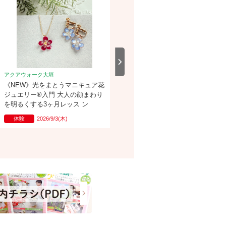
アクアウォーク大垣
アクアウォーク大垣
《NEW》光をまとうマニキュア花
【1日講座】 雅・曼荼羅アート
ジュエリー®入門 大人の顔まわり
を明るくする3ヶ月レッス ン
体験
2026/9/3(木)
１日講座
2026/9/9(水)