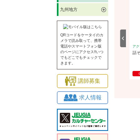
九州地方
QRコードをケータイのカ
メラで読み取って、携帯
電話やスマートフォン版
ーク大垣
アクアウォーク大垣
アク
のページにアクセス!!いつ
》未来の安心を育む 食と
ローズシンフォニー開花道® ～バ
話
でもどこでもチェックで
知恵
ラで磨く美意識とフラワーデザイ
きます。
ン～
2026/9/10(木)
体験
2026/9/16(水)
講師募集
求人情報