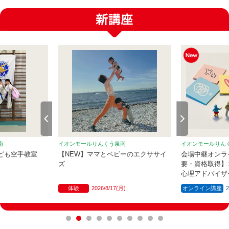
南
イオンモールりんくう泉南
イオンモールりん
ども空手教室
【NEW】ママとベビーのエクササイ
会場中継オンラ
ズ
要・資格取得】
心理アドバイザ
体験
2026/8/17(月)
オンライン講座
2