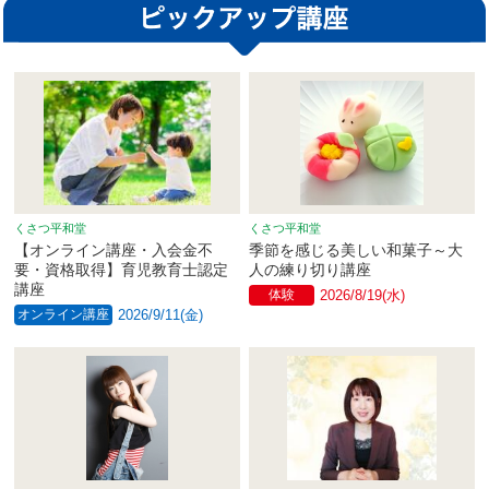
くさつ平和堂
くさつ平和堂
【オンライン講座・入会金不
季節を感じる美しい和菓子～大
要・資格取得】育児教育士認定
人の練り切り講座
講座
体験
2026/8/19(水)
オンライン講座
2026/9/11(金)