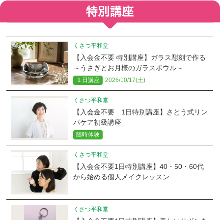
くさつ平和堂
【入会金不要 特別講座】ガラス彫刻で作る
～うさぎとお月様のガラスボウル～
１日講座
2026/10/17(土)
くさつ平和堂
【入会金不要 1日特別講座】さとう式リン
パケア初級講座
随時体験
くさつ平和堂
【入会金不要1日特別講座】40・50・60代
から始める個人メイクレッスン
くさつ平和堂