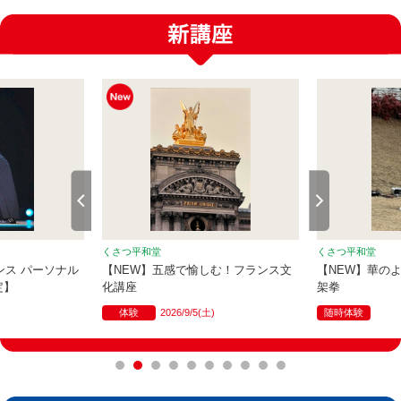
くさつ平和堂
くさつ平和堂
ダンス パーソナル
【NEW】五感で愉しむ！フランス文
【NEW】華の
定】
化講座
架拳
体験
2026/9/5(土)
随時体験