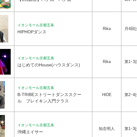
イオンモール京都五条
Rika
月4回(火
HIPHOPダンス
イオンモール京都五条
Rika
第1･3(
はじめてのHouse(ハウスダンス)
イオンモール京都五条
B-TRIBEストリートダンススクー
HIDE
第2･4(
ル ブレイキン入門クラス
イオンモール京都五条
知念明人
第1･3(
沖縄エイサー