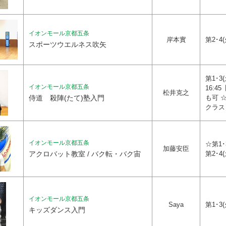
イオンモール京都五条
岸本實
第2･4(
スポーツウエルネス吹矢
第1･3(
イオンモール京都五条
16:
松井克之
侍道 殺陣(たて)塾入門
も可 ☆
クラス
イオンモール京都五条
☆第1･3
加藤安臣
アクロバット教室 / バク転・バク宙
第2･4(
イオンモール京都五条
Saya
第1･3(
キッズダンス入門