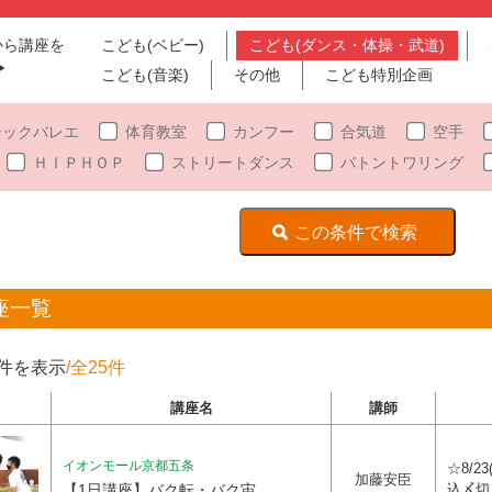
から講座を
こども(ベビー)
こども(ダンス・体操・武道)
︎
こども(音楽)
その他
こども特別企画
シックバレエ
体育教室
カンフー
合気道
空手
ＨＩＰＨＯＰ
ストリートダンス
バトントワリング
座一覧
0件を表示
/全25件
講座名
講師
イオンモール京都五条
☆8/23
加藤安臣
【1日講座】バク転・バク宙
込〆切