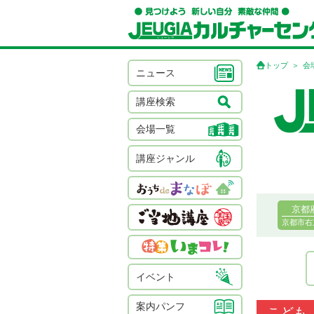
トップ
会
ニュース
講座検索
会場一覧
講座ジャンル
京都
京都市右
イベント
案内パンフ
こども