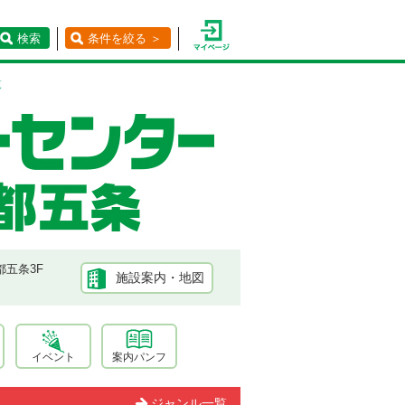
検索
条件を絞る ＞
覧
都五条3F
施設案内・地図
イベント
案内パンフ
ジャンル一覧