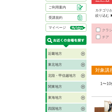
ご利用案内
カテゴリ
絞り込む ▶
受講規約
マイページ
クラ
チア
近畿地方
東北地方
対象講
北陸・甲信越地方
1〜1
関東地方
東海地方
四国地方