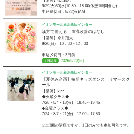
【講師】松田妙子
9/29(火)30(水)10:30～18:00(休憩1時間含む)
申込締切日：9/22(火)AM
イオンモール新潟亀田インター
漢方で整える 血流改善のはなし
【講師】今井翔太
9/20(日) 10：30～12：00
申込〆切日：3日前
2026/9/20(日)
１日講座
イオンモール新潟亀田インター
【夏休み企画】短期キッズダンス サマースク
ール
【講師】kiriri
◆火曜クラス◆
7/28・8/4・18(火) 18:45～19:45
◆金曜クラス◆
7/24・8/7・21(金) 17:00～17:50
※全3回の講座ですが、1日のみでも参加可能です。