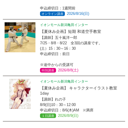
申込締切日：1週間前
2026/8/16(日)
オンライン講座
イオンモール新潟亀田インター
【夏休み企画】短期 和道空手教室
【講師】五十嵐洋一郎
7/25・8/8・8/22 全3回の講座です。
(土）15：30～16：30
申込締切日：前日
※途中からの受講可
2026/8/8(土)
特別講座
イオンモール新潟亀田インター
【夏休み企画】 キャラクターイラスト教室
1day
【講師】れの子
8/9(日)10：30～12:00
申込締切日：8/6(木)AM ※満席
2026/8/9(日)
１日講座