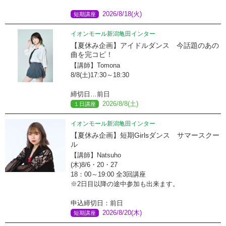
2026/8/18(火)
短期講座
イオンモール新潟亀田インター
【夏休み企画】アイドルダンス 今話題のあの
曲を完コピ！
【講師】Tomona
8/8(土)17:30～18:30
締切日…前日
2026/8/8(土)
１日講座
イオンモール新潟亀田インター
【夏休み企画】短期Girlsダンス サマースクー
ル
【講師】Natsuho
(木)8/6・20・27
18：00～19:00 全3回講座
※2日目以降の途中参加も出来ます。
申込締切日：前日
2026/8/20(木)
短期講座