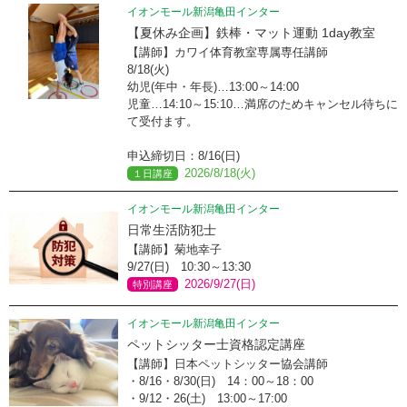
イオンモール新潟亀田インター
【夏休み企画】鉄棒・マット運動 1day教室
【講師】カワイ体育教室専属専任講師
8/18(火)
幼児(年中・年長)…13:00～14:00
児童…14:10～15:10…満席のためキャンセル待ちに
て受付ます。
申込締切日：8/16(日)
2026/8/18(火)
１日講座
イオンモール新潟亀田インター
日常生活防犯士
【講師】菊地幸子
9/27(日) 10:30～13:30
2026/9/27(日)
特別講座
イオンモール新潟亀田インター
ペットシッター士資格認定講座
【講師】日本ペットシッター協会講師
・8/16・8/30(日) 14：00～18：00
・9/12・26(土) 13:00～17:00