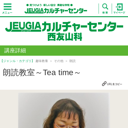
講座詳細
【ジャンル・カテゴリ】
趣味教養
その他
朗読
朗読教室～Tea time～