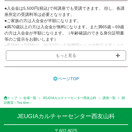
●入会金は5,500円(税込)で何講座でも受講できます。 但し、各講
座所定の受講料等は必要となります。
●ご家族の方は入会金が半額になります。
●満70歳以上の方は入会金が無料になります。また満65歳～69歳
の方は入会金が半額になります。（年齢確認のできる身分証明書
等のご提示をお願いします）
●受講料は月額制で、毎月5日に金融機関からの自動引き落しとな
ります。
もっと見る
※講座によってはお支払い方法が異なる場合がありますのでご確認
ください。
●受講料には運営費として１講座につき月額770円(税込)が含まれ
ております。また一部の講座では別途傷害保険料も含まれており
ページTOP
ます。
●受講料には特に明記した場合の他は、教材費・材料費・その他費
用は含まれておりません。
トップ
会場一覧
JEUGIAカルチャーセンター西友山科
講座一覧
朗
●資格認定講座の試験料・認定料などは別途要しますのでお問い合
読教室～Tea time～
せください。
●講座は、月4回(週1回),月3回,2回,1回,臨時講座いろいろあります
JEUGIAカルチャーセンター西友山科
のでご確認ください。
●参加人数が一定に満たない場合、体験や講座開講を中止または延
〒607-8075