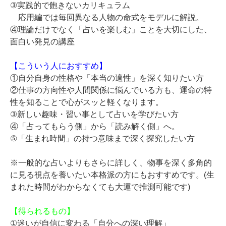
③実践的で飽きないカリキュラム
応用編では毎回異なる人物の命式をモデルに解説。
④理論だけでなく「占いを楽しむ」ことを大切にした、
面白い発見の講座
【こういう人におすすめ】
①自分自身の性格や「本当の適性」を深く知りたい方
②仕事の方向性や人間関係に悩んでいる方も、運命の特
性を知ることで心がスッと軽くなります。
③新しい趣味・習い事として占いを学びたい方
④「占ってもらう側」から「読み解く側」へ。
⑤「生まれ時間」の持つ意味まで深く探究したい方
※一般的な占いよりもさらに詳しく、物事を深く多角的
に見る視点を養いたい本格派の方にもおすすめです。(生
まれた時間がわからなくても大運で推測可能です)
【得られるもの】
①迷いが自信に変わる「自分への深い理解」