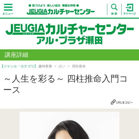
講座詳細
【ジャンル・カテゴリ】
趣味教養
占い
四柱推命
～人生を彩る～ 四柱推命入門コ
ース