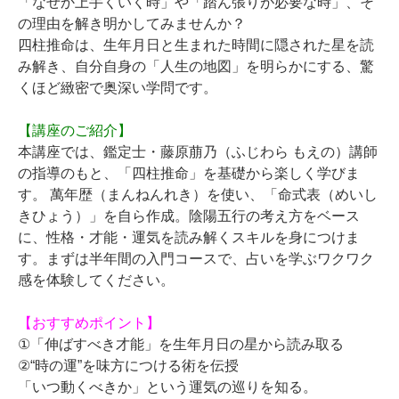
「なぜか上手くいく時」や「踏ん張りが必要な時」、そ
の理由を解き明かしてみませんか？
四柱推命は、生年月日と生まれた時間に隠された星を読
み解き、自分自身の「人生の地図」を明らかにする、驚
くほど緻密で奥深い学問です。
【講座のご紹介】
本講座では、鑑定士・藤原萠乃（ふじわら もえの）講師
の指導のもと、「四柱推命」を基礎から楽しく学びま
す。 萬年歴（まんねんれき）を使い、「命式表（めいし
きひょう）」を自ら作成。陰陽五行の考え方をベース
に、性格・才能・運気を読み解くスキルを身につけま
す。まずは半年間の入門コースで、占いを学ぶワクワク
感を体験してください。
【おすすめポイント】
①「伸ばすべき才能」を生年月日の星から読み取る
②“時の運”を味方につける術を伝授
「いつ動くべきか」という運気の巡りを知る。