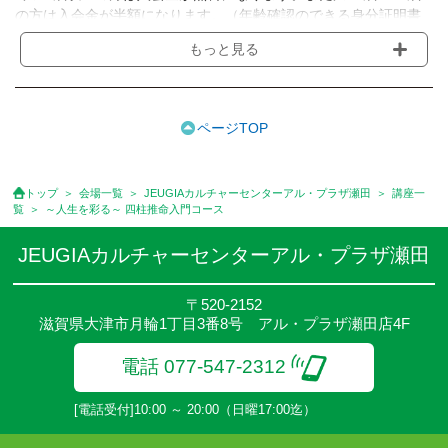
の方は入会金が半額になります。（年齢確認のできる身分証明書
等のご提示をお願いします）
もっと見る
●受講料は月額制で、毎月5日に金融機関からの自動引き落しとな
ります。
※講座によってはお支払い方法が異なる場合がありますのでご確認
ください。
ページTOP
●受講料には運営費として１講座につき月額770円(税込)が含まれ
ております。また一部の講座では別途傷害保険料も含まれており
ます。
トップ
会場一覧
JEUGIAカルチャーセンターアル・プラザ瀬田
講座一
●受講料には特に明記した場合の他は、教材費・材料費・その他費
覧
～人生を彩る～ 四柱推命入門コース
用は含まれておりません。
●資格認定講座の試験料・認定料などは別途要しますのでお問い合
JEUGIAカルチャーセンターアル・プラザ瀬田
せください。
●講座は、月4回(週1回),月3回,2回,1回,臨時講座いろいろあります
〒520-2152
のでご確認ください。
滋賀県大津市月輪1丁目3番8号 アル・プラザ瀬田店4F
●参加人数が一定に満たない場合、体験や講座開講を中止または延
期することがあります。
電話 077-547-2312
●その他、詳しい内容については、ご入会時にご説明をさせていた
だきます。
[電話受付]10:00 ～ 20:00（日曜17:00迄）