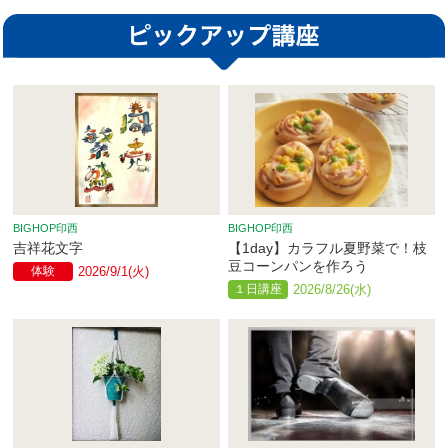
BIGHOP印西
BIGHOP印西
吉祥花文字
【1day】カラフル夏野菜で！枝
豆コーンパンを作ろう
体験
2026/9/1(火)
１日講座
2026/8/26(水)