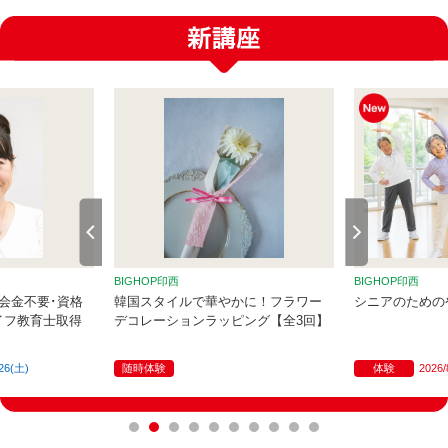
BIGHOP印西
BIGHOP印西
会金不要･資格
韓国スタイルで華やかに！フラワー
シニアのための
イフ教育士取得
デコレーションラッピング【全3回】
/26(土)
随時体験
体験
2026/