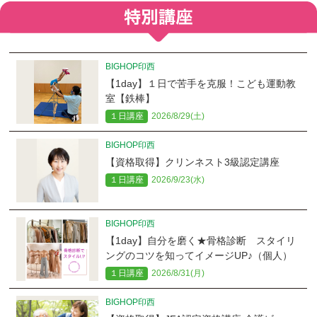
BIGHOP印西
【1day】１日で苦手を克服！こども運動教
室【鉄棒】
１日講座
2026/8/29(土)
BIGHOP印西
【資格取得】クリンネスト3級認定講座
１日講座
2026/9/23(水)
BIGHOP印西
【1day】自分を磨く★骨格診断 スタイリ
ングのコツを知ってイメージUP♪（個人）
１日講座
2026/8/31(月)
BIGHOP印西