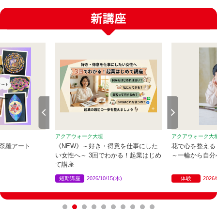
アクアウォーク大垣
アクアウォーク大
荼羅アート
《NEW》～好き・得意を仕事にした
花で心を整える
い女性へ～ 3回でわかる！起業はじめ
～一輪から自分
て講座
短期講座
2026/10/15(木)
体験
2026/