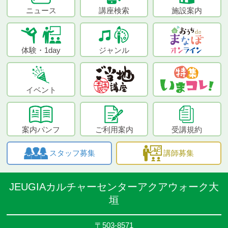
ニュース
講座検索
施設案内
体験・1day
ジャンル
イベント
案内パンフ
ご利用案内
受講規約
スタッフ募集
講師募集
JEUGIAカルチャーセンターアクアウォーク大
垣
〒503-8571