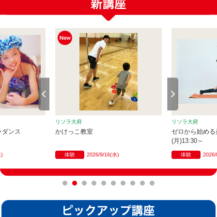
リソラ大府
リソラ大府
ラダンス
かけっこ教室
ゼロから始め
(月)13:30～
水)
体験
2026/9/16(水)
体験
2026/