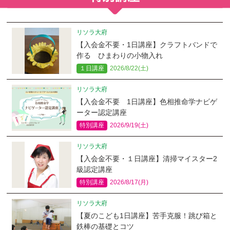
リソラ大府
【入会金不要・1日講座】クラフトバンドで
作る ひまわりの小物入れ
１日講座
2026/8/22(土)
リソラ大府
【入会金不要 1日講座】色相推命学ナビゲ
ーター認定講座
特別講座
2026/9/19(土)
リソラ大府
【入会金不要・１日講座】清掃マイスター2
級認定講座
特別講座
2026/8/17(月)
リソラ大府
【夏のこども1日講座】苦手克服！跳び箱と
鉄棒の基礎とコツ