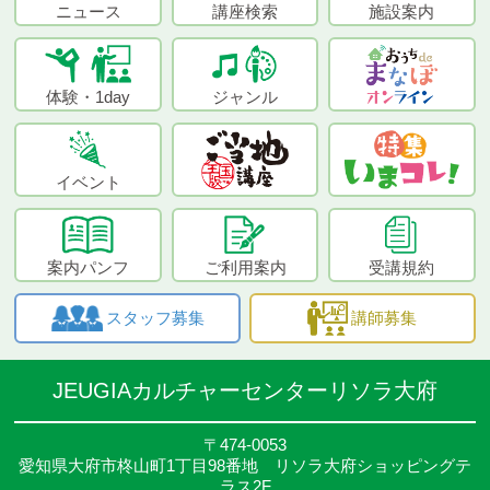
ニュース
講座検索
施設案内
体験・1day
ジャンル
イベント
案内パンフ
ご利用案内
受講規約
スタッフ募集
講師募集
JEUGIAカルチャーセンターリソラ大府
〒474-0053
愛知県大府市柊山町1丁目98番地 リソラ大府ショッピングテ
ラス2F