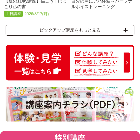
【夏の1Day講座】描こう！ほっ
自分の声にアハ体験～パーソナ
こり己の書
ルボイストレーニング
１日講座
2026/8/17(月)
ピックアップ講座をもっと見る