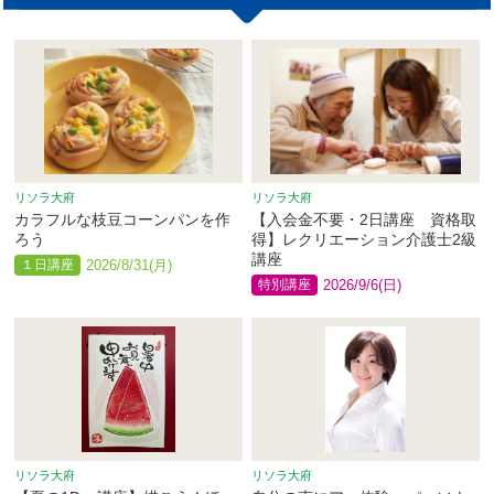
リソラ大府
リソラ大府
カラフルな枝豆コーンパンを作
【入会金不要・2日講座 資格取
ろう
得】レクリエーション介護士2級
講座
１日講座
2026/8/31(月)
特別講座
2026/9/6(日)
リソラ大府
リソラ大府