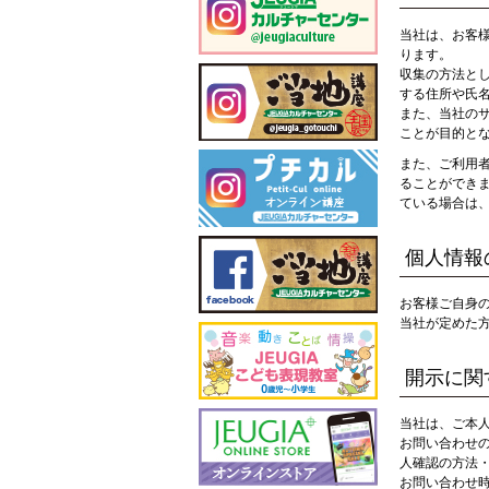
当社は、お客
ります。
収集の方法と
する住所や氏
また、当社の
ことが目的と
また、ご利用
ることができ
ている場合は
個人情報
お客様ご自身
当社が定めた
開示に関
当社は、ご本
お問い合わせ
人確認の方法
お問い合わせ