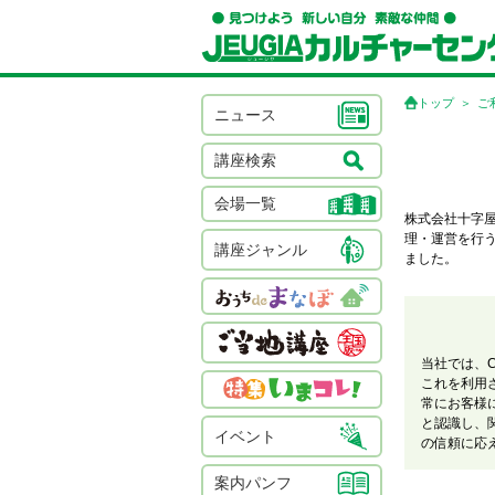
トップ
ご
ニュース
講座検索
会場一覧
株式会社十字
理・運営を行
講座ジャンル
ました。
当社では、
これを利用
常にお客様
と認識し、
イベント
の信頼に応
案内パンフ