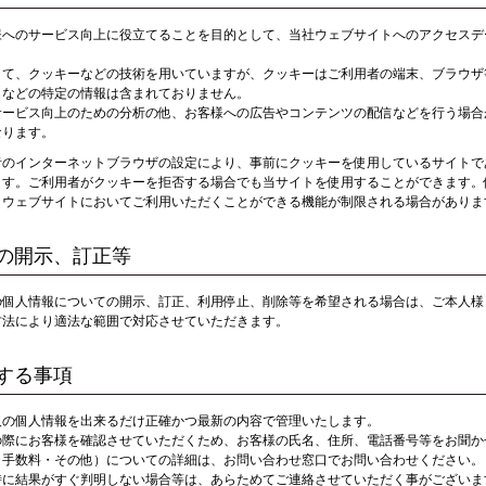
様へのサービス向上に役立てることを目的として、当社ウェブサイトへのアクセスデ
して、クッキーなどの技術を用いていますが、クッキーはご利用者の端末、ブラウザ
名などの特定の情報は含まれておりません。
サービス向上のための分析の他、お客様への広告やコンテンツの配信などを行う場合
なります。
者のインターネットブラウザの設定により、事前にクッキーを使用しているサイトで
ます。ご利用者がクッキーを拒否する場合でも当サイトを使用することができます。
、ウェブサイトにおいてご利用いただくことができる機能が制限される場合がありま
の開示、訂正等
の個人情報についての開示、訂正、利用停止、削除等を希望される場合は、ご本人様
方法により適法な範囲で対応させていただきます。
する事項
人の個人情報を出来るだけ正確かつ最新の内容で管理いたします。
の際にお客様を確認させていただくため、お客様の氏名、住所、電話番号等をお聞か
・手数料・その他）についての詳細は、お問い合わせ窓口でお問い合わせください。
時に結果がすぐ判明しない場合等は、あらためてご連絡させていただく事がございま