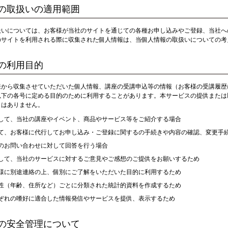
の取扱いの適用範囲
扱いについては、お客様が当社のサイトを通じての各種お申し込みやご登録、当社へ
のサイトを利用される際に収集された個人情報は、当個人情報の取扱いについての考
の利用目的
様から収集させていただいた個人情報、講座の受講申込等の情報（お客様の受講履歴
以下の各号に定める目的のために利用することがあります。本サービスの提供または
とはありません。
して、当社の講座やイベント、商品やサービス等をご紹介する場合
て、お客様に代行してお申し込み・ご登録に関するの手続きや内容の確認、変更手
のお問い合わせに対して回答を行う場合
して、当社のサービスに対するご意見やご感想のご提供をお願いするため
様に別途連絡の上、個別にご了解をいただいた目的に利用するため
性（年齢、住所など）ごとに分類された統計的資料を作成するため
ぞれの嗜好に適合した情報発信やサービスを提供、表示するため
の安全管理について