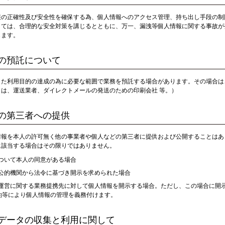
報の正確性及び安全性を確保する為、個人情報へのアクセス管理、持ち出し手段の制
しては、合理的な安全対策を講じるとともに、万一、漏洩等個人情報に関する事故が
じます。
の預託について
した利用目的の達成の為に必要な範囲で業務を預託する場合があります。その場合は
とは、運送業者、ダイレクトメールの発送のための印刷会社 等。）
の第三者への提供
情報を本人の許可無く他の事業者や個人などの第三者に提供および公開することはあ
に該当する場合はその限りではありません。
ついて本人の同意がある場合
公的機関から法令に基づき開示を求められた場合
運営に関する業務提携先に対して個人情報を開示する場合。ただし、この場合に開
約等により個人情報の管理を義務付けます。
データの収集と利用に関して