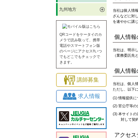
九州地方
当社は個人情
ざんなどに対
を速やかに講
QRコードをケータイのカ
個人情報
メラで読み取って、携帯
電話やスマートフォン版
当社は、明示
のページにアクセス!!いつ
（業務委託先
でもどこでもチェックで
きます。
個人情報
講師募集
当社は、個人
ただし、以下
求人情報
情報提供に
官公庁等の
本サイトの
対して契
アクセス