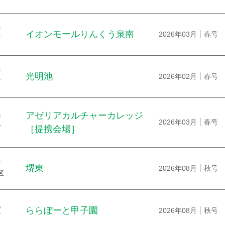
府
イオンモールりんくう泉南
2026年03月
春号
市
府
光明池
2026年02月
春号
市
アゼリアカルチャーカレッジ
府
2026年03月
春号
市
［提携会場］
府
堺東
2026年08月
秋号
区
県
ららぽーと甲子園
2026年08月
秋号
市