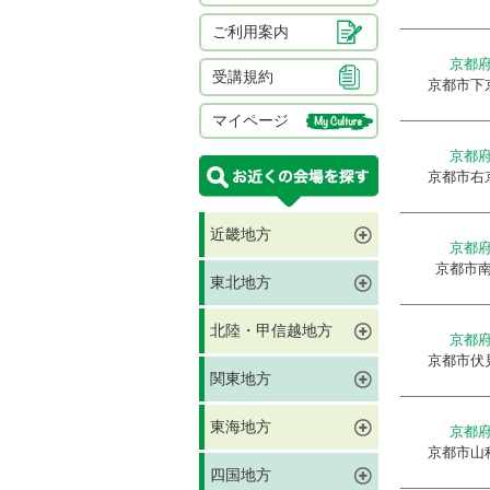
ご利用案内
京都
受講規約
京都市下
マイページ
京都
京都市右
近畿地方
京都
京都市
東北地方
北陸・甲信越地方
京都
京都市伏
関東地方
東海地方
京都
京都市山
四国地方