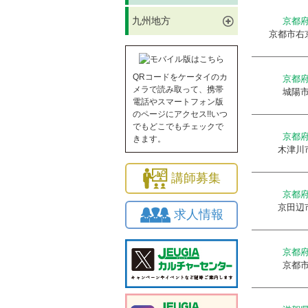
九州地方
京都
京都市右
QRコードをケータイのカ
京都
メラで読み取って、携帯
城陽
電話やスマートフォン版
のページにアクセス!!いつ
でもどこでもチェックで
京都
きます。
木津川
講師募集
京都
京田辺
求人情報
京都
京都