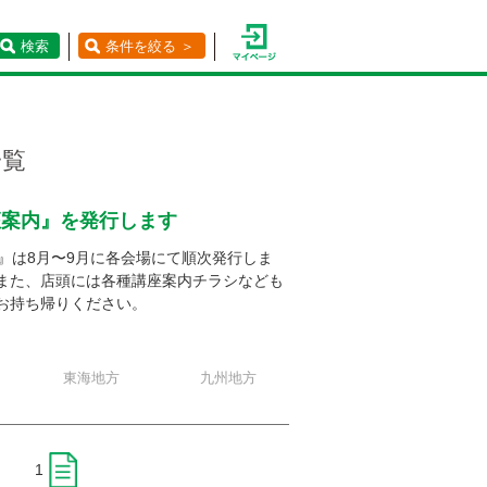
検索
条件を絞る ＞
一覧
座案内』を発行します
』は8月〜9月に各会場にて順次発行しま
また、店頭には各種講座案内チラシなども
お持ち帰りください。
東海地方
九州地方
1