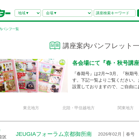
内パンフ一覧
講座案内パンフレット
各会場にて
『春・秋号講
『春期号』は2月〜3月、『秋期号
す。下記一覧よりご覧ください。
設置しておりますので、ご自由に
東北地方
北陸・甲信越地方
関東地方
府
JEUGIAフォーラム京都御所南
2026年02月
春号
京区