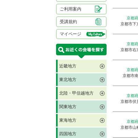
ご利用案内
京都
受講規約
京都市下
マイページ
京都
京都市右
近畿地方
京都
京都市
東北地方
北陸・甲信越地方
京都
京都市伏
関東地方
東海地方
京都
京都市山
四国地方