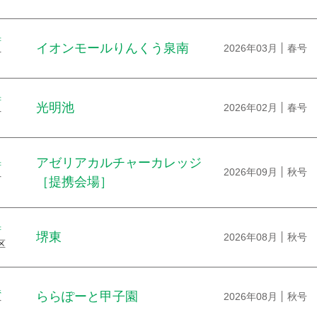
府
イオンモールりんくう泉南
2026年03月
春号
市
府
光明池
2026年02月
春号
市
アゼリアカルチャーカレッジ
府
2026年09月
秋号
市
［提携会場］
府
堺東
2026年08月
秋号
区
県
ららぽーと甲子園
2026年08月
秋号
市