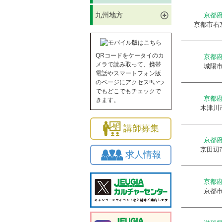
九州地方
京都
京都市右
QRコードをケータイのカ
京都
メラで読み取って、携帯
城陽
電話やスマートフォン版
のページにアクセス!!いつ
でもどこでもチェックで
京都
きます。
木津川
講師募集
京都
京田辺
求人情報
京都
京都