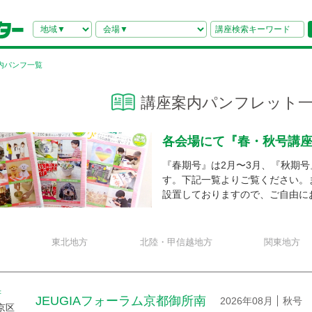
内パンフ一覧
講座案内パンフレット
各会場にて
『春・秋号講
『春期号』は2月〜3月、『秋期号
す。下記一覧よりご覧ください。
設置しておりますので、ご自由に
東北地方
北陸・甲信越地方
関東地方
府
JEUGIAフォーラム京都御所南
2026年08月
秋号
京区