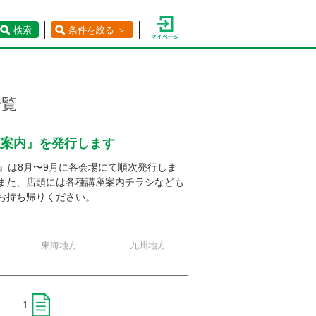
検索
条件を絞る ＞
一覧
座案内』を発行します
』は8月〜9月に各会場にて順次発行しま
また、店頭には各種講座案内チラシなども
お持ち帰りください。
東海地方
九州地方
1