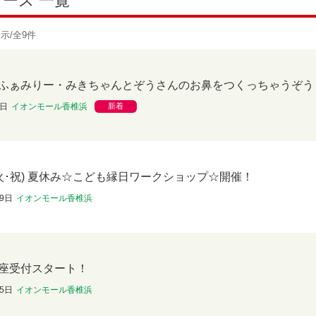
ース 一覧
表示
/全9件
ふぁみりー・みきちゃんとぞうさんのお鼻をつくっちゃうぞう
5日
イオンモール香椎浜
新着
(火･祝) 夏休み☆こども縁日ワークショップ☆開催！
19日
イオンモール香椎浜
座受付スタート！
15日
イオンモール香椎浜