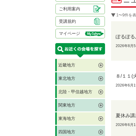
ニュ
ご利用案内
1〜9件を
受講規約
マイページ
ぽるぽる
2026年8月
近畿地方
８/１１
東北地方
2026年6月
北陸・甲信越地方
関東地方
夏休み講
東海地方
2026年6月
四国地方