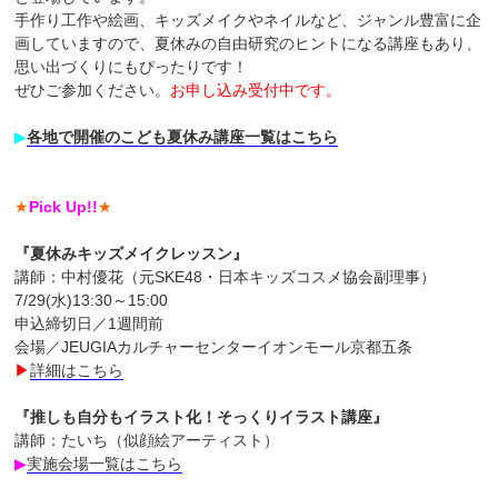
手作り工作や絵画、キッズメイクやネイルなど、ジャンル豊富に企
画していますので、夏休みの自由研究のヒントになる講座もあり、
思い出づくりにもぴったりです！
ぜひご参加ください。
お申し込み受付中です。
▶︎
各地で開催のこども夏休み講座一覧はこちら
★
Pick Up!!
★
『夏休みキッズメイクレッスン』
講師：中村優花（元SKE48・日本キッズコスメ協会副理事）
7/29(水)13:30～15:00
申込締切日／1週間前
会場／JEUGIAカルチャーセンターイオンモール京都五条
▶︎
詳細はこちら
『推しも自分もイラスト化！そっくりイラスト講座』
講師：たいち（似顔絵アーティスト）
▶︎
実施会場一覧はこちら