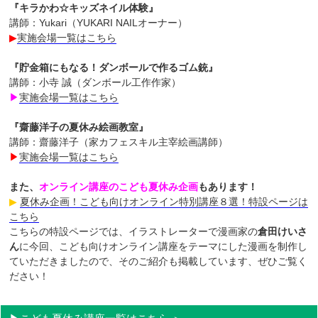
『キラかわ☆キッズネイル体験』
講師：Yukari（YUKARI NAILオーナー）
▶︎
実施会場一覧はこちら
『貯金箱にもなる！ダンボールで作るゴム銃』
講師：小寺 誠（ダンボール工作作家）
▶︎
実施会場一覧はこちら
『齋藤洋子の夏休み絵画教室』
講師：齋藤洋子（家カフェスキル主宰絵画講師）
▶︎
実施会場一覧はこちら
また、
オンライン講座のこども夏休み企画
もあります！
▶︎
夏休み企画！こども向けオンライン特別講座８選！特設ページは
こちら
こちらの特設ページでは、イラストレーターで漫画家の
倉田けいさ
ん
に今回、こども向けオンライン講座をテーマにした漫画を制作し
ていただきましたので、そのご紹介も掲載しています、ぜひご覧く
ださい！