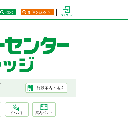
検索
条件を絞る ＞
F
施設案内・地図
イベント
案内パンフ