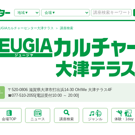
EUGIAカルチャーセンター大津テラス
講座検索
〒520-0806 滋賀県大津市打出浜14-30 Oh!Me 大津テラス4F
県
☎︎077-510-2055[電話受付10:00 ～ 20:00]
会場TOP
ニュース
講座検索
ジャンル
体験・1day