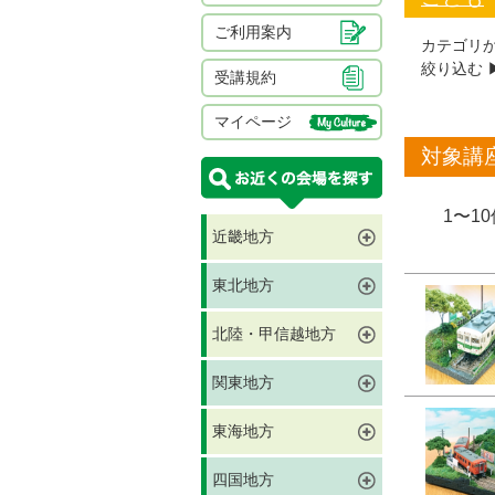
ご利用案内
カテゴリ
絞り込む ▶
受講規約
マイページ
対象講
1〜1
近畿地方
東北地方
北陸・甲信越地方
関東地方
東海地方
四国地方