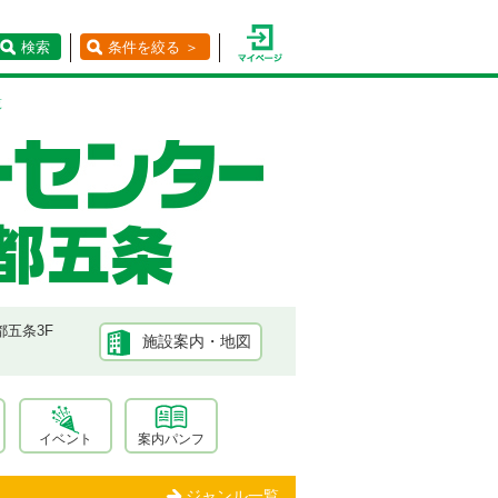
検索
条件を絞る ＞
覧
都五条3F
施設案内・地図
イベント
案内パンフ
ジャンル一覧