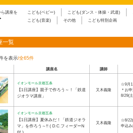
から講座を
こども(ベビー)
こども(ダンス・体操・武道)
︎
こども(音楽)
その他
こども特別企画
座一覧
0件を表示
/全65件
講座名
講師
イオンモール京都五条
☆9月12
【1日講座】親子で作ろう～！「鉄道
又木義隆
＊お申
8/29(土
ジオラマ講座」
イオンモール京都五条
【1日講座】夏休みだ！「鉄道ジオラ
☆8/22
又木義隆
マ」を作ろう～!! ( D.C.フィーダーN
申込み締
付 )