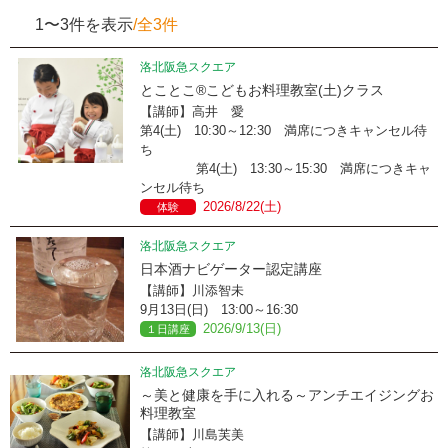
1〜3件を表示
/全3件
洛北阪急スクエア
とことこ®こどもお料理教室(土)クラス
【講師】高井 愛
第4(土) 10:30～12:30 満席につきキャンセル待
ち
第4(土) 13:30～15:30 満席につきキャ
ンセル待ち
2026/8/22(土)
体験
洛北阪急スクエア
日本酒ナビゲーター認定講座
【講師】川添智未
9月13日(日) 13:00～16:30
2026/9/13(日)
１日講座
洛北阪急スクエア
～美と健康を手に入れる～アンチエイジングお
料理教室
【講師】川島芙美