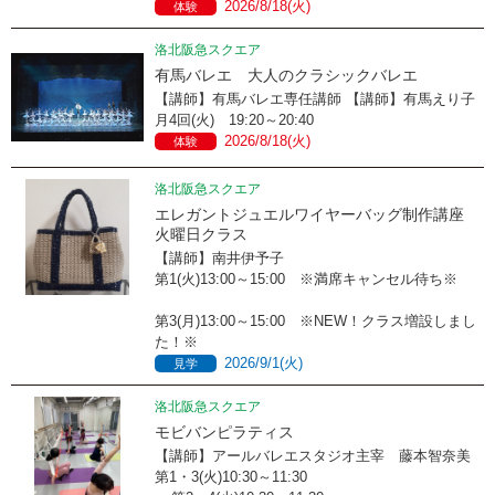
2026/8/18(火)
体験
洛北阪急スクエア
有馬バレエ 大人のクラシックバレエ
【講師】有馬バレエ専任講師 【講師】有馬えり子
月4回(火) 19:20～20:40
2026/8/18(火)
体験
洛北阪急スクエア
エレガントジュエルワイヤーバッグ制作講座
火曜日クラス
【講師】南井伊予子
第1(火)13:00～15:00 ※満席キャンセル待ち※
第3(月)13:00～15:00 ※NEW！クラス増設しまし
た！※
2026/9/1(火)
見学
洛北阪急スクエア
モビバンピラティス
【講師】アールバレエスタジオ主宰 藤本智奈美
第1・3(火)10:30～11:30