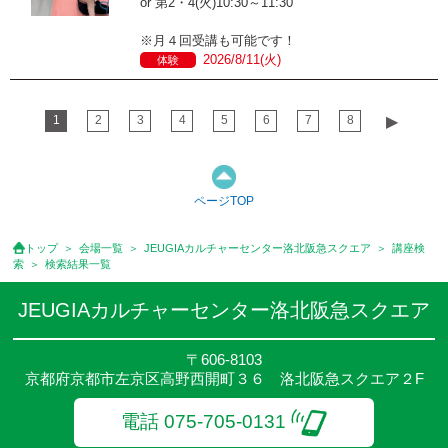
or 第2・4(火)10:30～11:30
※月４回受講も可能です！
2026/8/11(火)
体験
1
2
3
4
5
6
7
8
▶︎
ページTOP
トップ
会場一覧
JEUGIAカルチャーセンター洛北阪急スクエア
講座検
索
検索結果一覧
JEUGIAカルチャーセンター洛北阪急スクエア
〒606-8103
京都府京都市左京区高野西開町３６ 洛北阪急スクエア２F
電話 075-705-0131