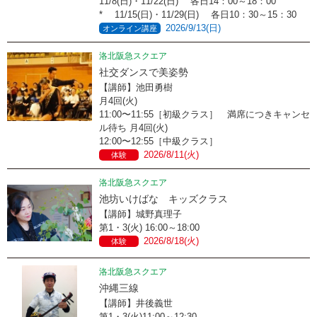
11/8(日)・11/22(日) 各日14：00～18：00
* 11/15(日)・11/29(日) 各日10：30～15：30
2026/9/13(日)
オンライン講座
洛北阪急スクエア
社交ダンスで美姿勢
【講師】池田勇樹
月4回(火)
11:00〜11:55［初級クラス］ 満席につきキャンセ
ル待ち 月4回(火)
12:00〜12:55［中級クラス］
2026/8/11(火)
体験
洛北阪急スクエア
池坊いけばな キッズクラス
【講師】城野真理子
第1・3(火) 16:00～18:00
2026/8/18(火)
体験
洛北阪急スクエア
沖縄三線
【講師】井後義世
第1・3(火)11:00～12:30