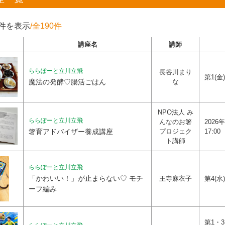
0件を表示
/全190件
講座名
講師
ららぽーと立川立飛
長谷川まり
第1(金
魔法の発酵♡腸活ごはん
な
NPO法人 み
ららぽーと立川立飛
んなのお箸
2026年
箸育アドバイザー養成講座
プロジェク
17:00
ト講師
ららぽーと立川立飛
「かわいい！」が止まらない♡ モチ
王寺麻衣子
第4(水)
ーフ編み
第1・3