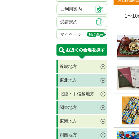
ご利用案内
1〜1
受講規約
マイページ
近畿地方
東北地方
北陸・甲信越地方
関東地方
東海地方
四国地方