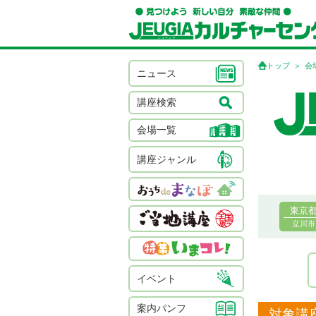
トップ
会
ニュース
講座検索
会場一覧
講座ジャンル
東京
立川市
イベント
案内パンフ
対象講