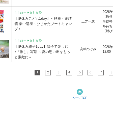
2026
ららぽーと立川立飛
【鉄棒】
【夏休みこども1day】～鉄棒・跳び
土方一成
※鉄棒
箱 集中講座～ひじかたブートキャン
ル待ち
プ！
【跳び箱
ららぽーと立川立飛
【夏休み親子1day】親子で楽しむ
2026年
高嶋つぐみ
♪『推し』写活 ～夏の思い出をもっ
12:00
と素敵に～
1
2
3
4
5
6
7
8
ページTOP