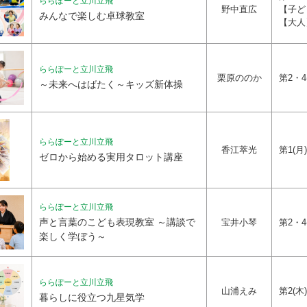
ららぽーと立川立飛
野中直広
【子ども
みんなで楽しむ卓球教室
【大人】
ららぽーと立川立飛
栗原ののか
第2・4(
～未来へはばたく～キッズ新体操
ららぽーと立川立飛
香江萃光
第1(月)
ゼロから始める実用タロット講座
ららぽーと立川立飛
声と言葉のこども表現教室 ～講談で
宝井小琴
第2・4
楽しく学ぼう～
ららぽーと立川立飛
山浦えみ
第2(木
暮らしに役立つ九星気学