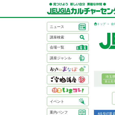
トップ
会
ニュース
講座検索
会場一覧
講座ジャンル
埼玉
富士見
イベント
案内パンフ
特別講