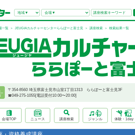
場一覧
JEUGIAカルチャーセンターららぽーと富士見
講座検索
検索結果一覧
〒354-8560 埼玉県富士見市山室1丁目1313 ららぽーと富士見3F
県
☎︎049-275-1055[電話受付10:00〜20:00]
市
会場TOP
ニュース
講座検索
ジャンル
体験・1day
座・資格養成講座