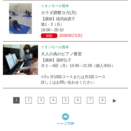
イオンモール熊本
カラダ調整ヨガ(月)
【講師】礒貝由貴子
第1・3（月）
19:00～20:10
2026/8/17(月)
体験
イオンモール熊本
大人の為のピアノ教室
【講師】湯村弘子
月２～4回（月）14:00～21:00（個人30分）
※3ヶ月10回コースまたは月2回コース
詳しくはお問い合わせください
1
2
3
4
5
6
7
8
▶︎
ページTOP