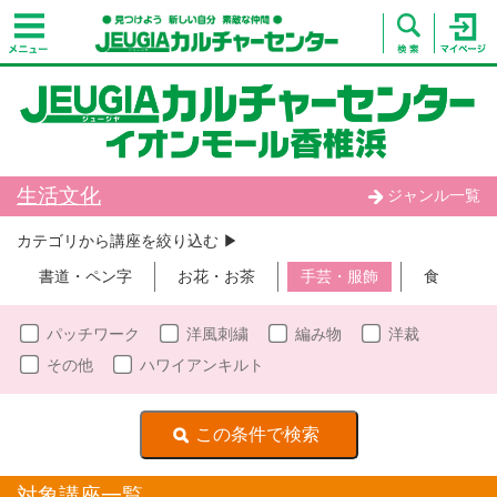
生活文化
ジャンル一覧
カテゴリから講座を絞り込む ▶︎
書道・ペン字
お花・お茶
手芸・服飾
食
パッチワーク
洋風刺繍
編み物
洋裁
その他
ハワイアンキルト
対象講座一覧