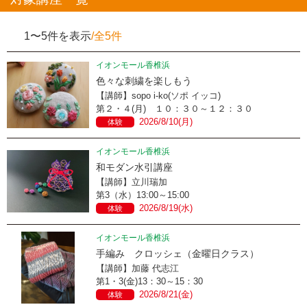
1〜5件を表示
/全5件
イオンモール香椎浜
色々な刺繍を楽しもう
【講師】sopo i-ko(ソポ イッコ)
第２・４(月) １０：３０～１２：３０
2026/8/10(月)
体験
イオンモール香椎浜
和モダン水引講座
【講師】立川瑞加
第3（水）13:00～15:00
2026/8/19(水)
体験
イオンモール香椎浜
手編み クロッシェ（金曜日クラス）
【講師】加藤 代志江
第1・3(金)13：30～15：30
2026/8/21(金)
体験