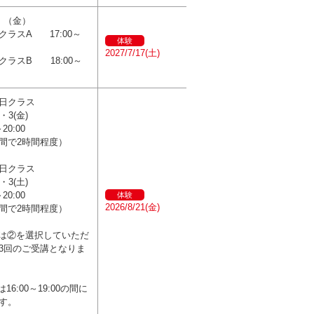
 （金）
クラスA 17:00～
体験
2027/7/17(土)
クラスB 18:00～
日クラス
・3(金)
～20:00
間で2時間程度）
日クラス
・3(土)
～20:00
体験
2026/8/21(金)
間で2時間程度）
は②を選択していただ
3回のご受講となりま
16:00～19:00の間に
す。