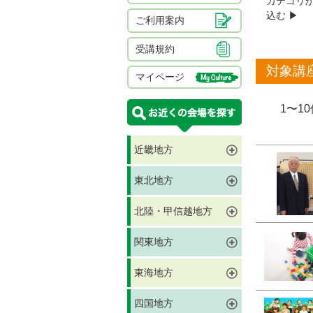
カテゴリ
込む ▶︎
ご利用案内
受講規約
対象講
マイページ
1〜1
近畿地方
東北地方
北陸・甲信越地方
関東地方
東海地方
四国地方