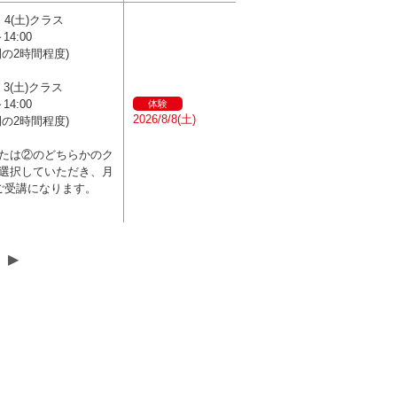
・4(土)クラス
～14:00
間の2時間程度)
3(土)クラス
～14:00
体験
2026/8/8(土)
間の2時間程度)
たは②のどちらかのク
選択していただき、月
ご受講になります。
▶︎