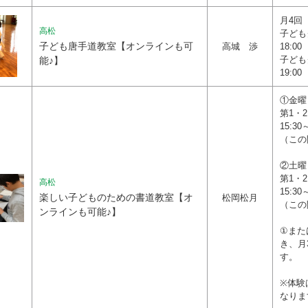
月4回
高松
子ども
子ども唐手道教室【オンラインも可
高城 渉
18:00
子ども
能♪】
19:00
①金曜
第1・2
15:30
（この
②土曜
第1・2
高松
15:30
楽しい子どものための書道教室【オ
松岡松月
（この
ンラインも可能♪】
①また
き、月
す。
※体験は
なりま