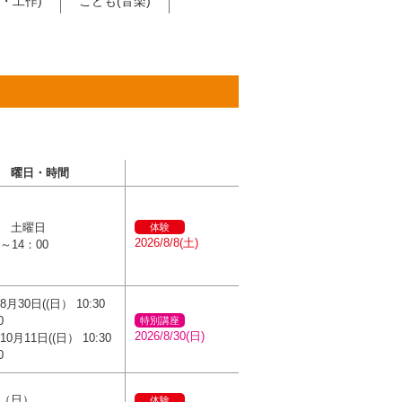
・工作)
こども(音楽)
曜日・時間
4 土曜日
体験
2026/8/8(土)
0～14：00
8月30日((日） 10:30
0
特別講座
2026/8/30(日)
10月11日((日） 10:30
0
4（日）
体験