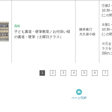
①第2
10:30
(この
②第1・
高松
橋本春汀
10:30
子ども書道・硬筆教室／お付添い様
大久保小枝
(この
の書道・硬筆（土曜日クラス）
※①ま
ラスを
2回の
1
2
3
4
5
6
7
ページTOP