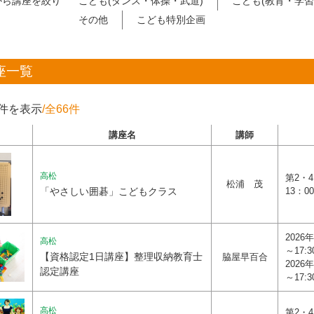
から講座を絞り
こども(ダンス・体操・武道)
こども(教育・学習
その他
こども特別企画
座一覧
0件を表示
/全66件
講座名
講師
高松
第2・
松浦 茂
「やさしい囲碁」こどもクラス
13：0
2026年
高松
～17:3
【資格認定1日講座】整理収納教育士
脇屋早百合
2026年
認定講座
～17:3
高松
第2・