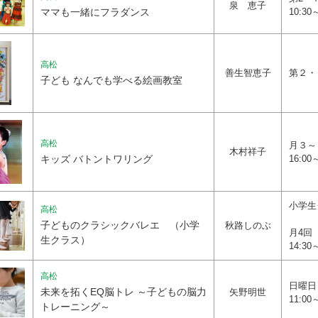
泉 恵子
ママも一緒にフラダンス
10:30
高松
善生智恵子
第２・
子ども なんでも学べる絵画教室
高松
月３～
木村祥子
キッズ バトントワリング
16:00
小学生
高松
子どものクラシックバレエ （小学
秋路しのぶ
月4回
生クラス）
14:30
高松
日
未来を拓くEQ脳トレ ～子どもの脳力
矢野明世
11:00
トレーニング～