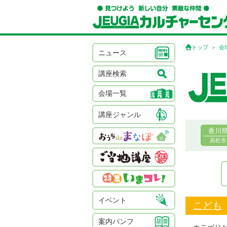
トップ
会
ニュース
講座検索
会場一覧
講座ジャンル
香川
高松市
イベント
こども
案内パンフ