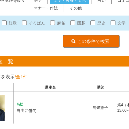
から講座を絞り
語学
文学・教養・文化
占い
コミ
マナー・作法
その他
短歌
そろばん
麻雀
囲碁
歴史
文学
座一覧
件を表示
/全1件
講座名
講師
高松
第4（
野﨑憲子
自由に俳句
13:00