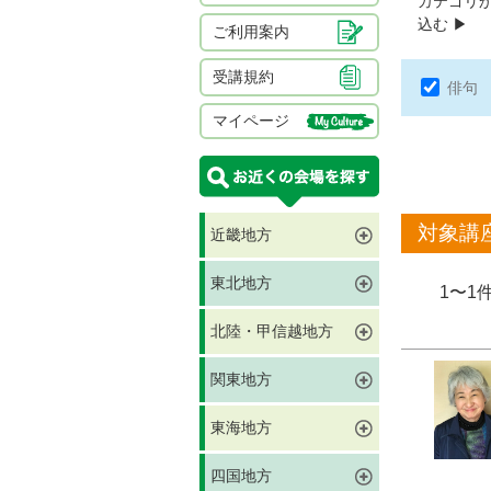
カテゴリ
込む ▶︎
ご利用案内
受講規約
俳句
マイページ
対象講
近畿地方
東北地方
1〜1
北陸・甲信越地方
関東地方
東海地方
四国地方