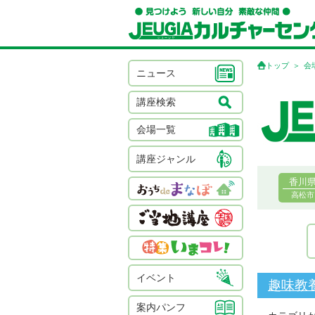
トップ
会
ニュース
講座検索
会場一覧
講座ジャンル
香川
高松市
イベント
趣味教
案内パンフ