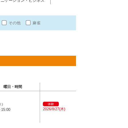
ュニケーション・ビジネス
その他
麻雀
曜日・時間
木）
体験
2026/8/27(木)
～15:00