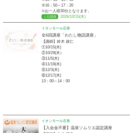
⑤16：50～17：20
※お一人様30分となります。
2026/10/15(木)
１日講座
イオンモール石巻
全6回講座「わたし物語講座」
【講師】鈴木 政仁
①10/15(木)
②10/29(木）
③11/5(木)
④11/19(木)
⑤12/3(木)
⑥12/17(木)
13：00～14：00
イオンモール石巻
【入会金不要】温泉ソムリエ認定講座