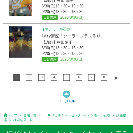
【講師】横田 陽子
8/30(日)13：30～15：30
9/20(日)13：30～15：30
2026/8/30(日)
１日講座
イオンモール石巻
1day講座「ソーラーグラス作り」
【講師】横田陽子
8/30(日)13：30～15：30
9/20(日)13：30～15：30
2026/8/30(日)
１日講座
1
2
3
4
5
6
7
8
▶︎
ページTOP
トップ
会場一覧
JEUGIAカルチャーセンターイオンモール石巻
講座検
索
検索結果一覧