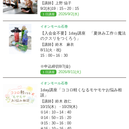
【講師】上野 恊子
9/2(水)19：15～20：15
2026/9/2(水)
１日講座
イオンモール石巻
【入会金不要】1day講座 「夏休み工作☆魔法
のクスリをつくろう」
【講師】鈴木 麻衣
8/11(火・祝)
15：00～16：30
※申込締切8/7(金)
2026/8/11(火)
１日講座
イオンモール石巻
1day講座「ココロ軽くなるモヤモヤお悩み相
談」
【講師】鈴木 政仁
10/15(木）・10/29(木)
①14：10～14：40
②14：50～15：20
③15：30～16：00
④16：10～16：40