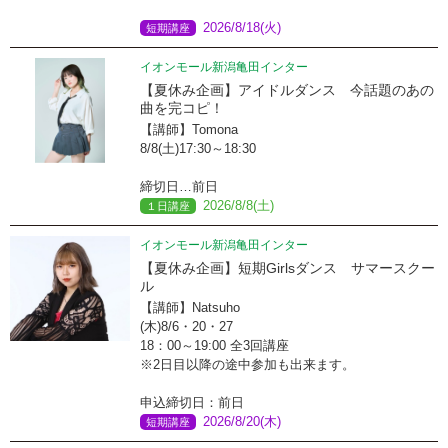
2026/8/18(火)
短期講座
イオンモール新潟亀田インター
【夏休み企画】アイドルダンス 今話題のあの
曲を完コピ！
【講師】Tomona
8/8(土)17:30～18:30
締切日…前日
2026/8/8(土)
１日講座
イオンモール新潟亀田インター
【夏休み企画】短期Girlsダンス サマースクー
ル
【講師】Natsuho
(木)8/6・20・27
18：00～19:00 全3回講座
※2日目以降の途中参加も出来ます。
申込締切日：前日
2026/8/20(木)
短期講座