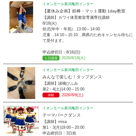
イオンモール新潟亀田インター
【夏休み企画】鉄棒・マット運動 1day教室
【講師】カワイ体育教室専属専任講師
8/18(火)
幼児(年中・年長)…13:00～14:00
児童…14:10～15:10…満席のためキャンセル待ちに
て受付ます。
申込締切日：8/16(日)
2026/8/18(火)
１日講座
イオンモール新潟亀田インター
みんなで楽しむ！タップダンス
【講師】諸橋ひふみ
第2・4(土)14:00～15:00
2026/8/8(土)
体験
イオンモール新潟亀田インター
テーマパークダンス
【講師】misa
第1・3(月)19:00～20:00
申込締切日：3日前