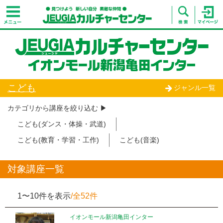
こども
ジャンル一覧
カテゴリから講座を絞り込む ▶︎
こども(ダンス・体操・武道)
こども(教育・学習・工作)
こども(音楽)
対象講座一覧
1〜10件を表示
/全52件
イオンモール新潟亀田インター