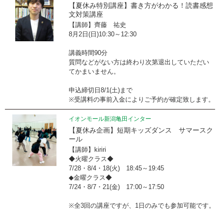
【夏休み特別講座】書き方がわかる！読書感想
文対策講座
【講師】齊藤 祐史
8月2日(日)10:30～12:30
講義時間90分
質問などがない方は終わり次第退出していただい
てかまいません。
申込締切日8/1(土)まで
※受講料の事前入金によりご予約が確定致します。
イオンモール新潟亀田インター
【夏休み企画】短期キッズダンス サマースク
ール
【講師】kiriri
◆火曜クラス◆
7/28・8/4・18(火) 18:45～19:45
◆金曜クラス◆
7/24・8/7・21(金) 17:00～17:50
※全3回の講座ですが、1日のみでも参加可能です。