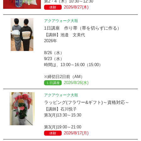
第2・4（木）10:30～12:30
2026/8/27(木)
体験
アクアウォーク大垣
1日講座 作り帯（帯を切らずに作る）
【講師】池邉 文美代
2026年
8/26（水）
9/23（水）
時間は、13:00～16:00（15:00）
※締切日2日前（AM）
2026/8/26(水)
１日講座
アクアウォーク大垣
ラッピング(フラワー&ギフト)～資格対応～
【講師】石川悦子
第3(月)13:30～15:30
第3(月)19:00～21:00
2026/8/17(月)
体験