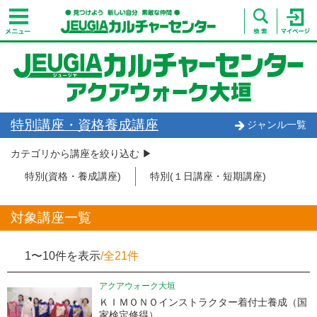
特別講座・資格養成講座
ジャンル一覧
カテゴリから講座を絞り込む ▶︎
特別(資格・養成講座)
特別(１日講座・短期講座)
対象講座一覧
1〜10件を表示
/全21件
アクアウォーク大垣
ＫＩＭＯＮＯインストラクター着付士養成（国
家検定修得）