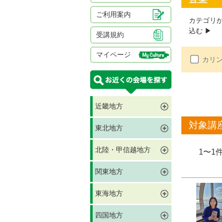
ご利用案内
カテゴリ
込む ▶︎
受講規約
マイページ
カリ
近畿地方
対象講
東北地方
北陸・甲信越地方
1〜1
関東地方
東海地方
四国地方