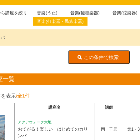
から講座を絞り
音楽(うた)
音楽(鍵盤楽器)
音楽(弦楽器)
音楽(打楽器・民族楽器)
ンバ
座一覧
件を表示
/全1件
講座名
講師
アクアウォーク大垣
おてがる！楽しい！はじめてのカリ
岡 千景
第1・3(
ンバ