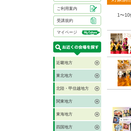
ご利用案内
1〜1
受講規約
マイページ
近畿地方
東北地方
北陸・甲信越地方
関東地方
東海地方
四国地方