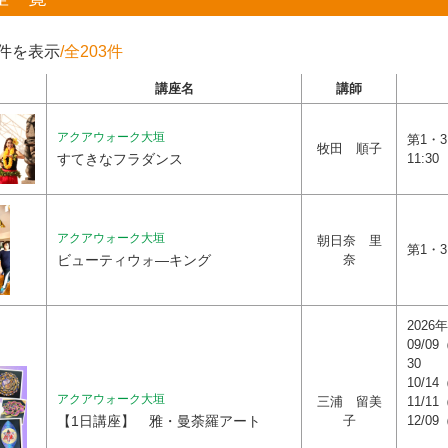
0件を表示
/全203件
講座名
講師
アクアウォーク大垣
第1・3
牧田 順子
すてきなフラダンス
11:30
アクアウォーク大垣
朝日奈 里
第1・3 
ビューティウォ―キング
奈
2026年
09/0
30
10/
アクアウォーク大垣
三浦 留美
11/
【1日講座】 雅・曼荼羅アート
子
12/