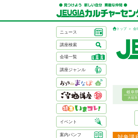
トップ
会
ニュース
講座検索
会場一覧
講座ジャンル
岐阜
大垣市
イベント
案内パンフ
対象講