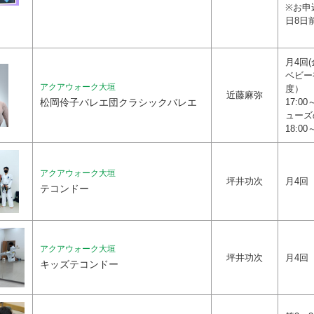
※お申
日8日
月4回(
ベビー
アクアウォーク大垣
度）
近藤麻弥
松岡伶子バレエ団クラシックバレエ
17:0
ューズ
18:00
アクアウォーク大垣
坪井功次
月4回（
テコンドー
アクアウォーク大垣
坪井功次
月4回（
キッズテコンドー