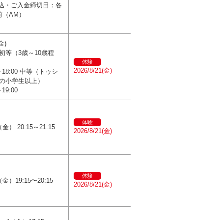
込・ご入金締切日：各
前（AM）
金)
初等（3歳～10歳程
体験
2026/8/21(金)
0～18:00 中等（トゥシ
の小学生以上）
～19:00
体験
金） 20:15～21:15
2026/8/21(金)
体験
金）19:15〜20:15
2026/8/21(金)