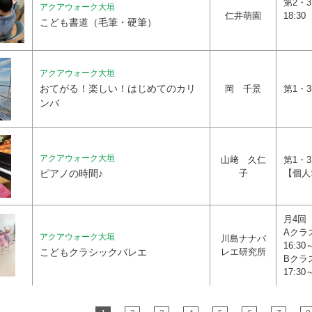
第2・3
アクアウォーク大垣
仁井萌園
18:30
こども書道（毛筆・硬筆）
アクアウォーク大垣
おてがる！楽しい！はじめてのカリ
岡 千景
第1・3(
ンバ
アクアウォーク大垣
山﨑 久仁
第1・3
ピアノの時間♪
子
【個人
月4回
Aク
アクアウォーク大垣
川島ナナバ
16:30
こどもクラシックバレエ
レエ研究所
Bク
17:30