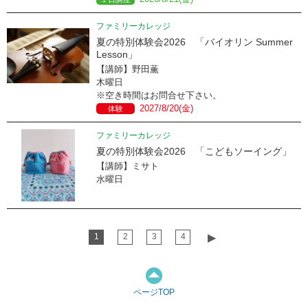
ファミリーカレッジ
夏の特別体験会2026 「バイオリン Summer
Lesson」
【講師】野田薫
木曜日
※空き時間はお問合せ下さい。
2027/8/20(金)
体験
ファミリーカレッジ
夏の特別体験会2026 「こどもソーイング」
【講師】ミサト
水曜日
1
2
3
4
▶︎
ページTOP