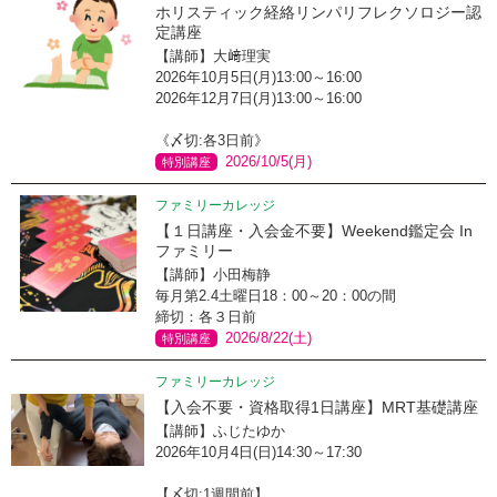
ホリスティック経絡リンパリフレクソロジー認
定講座
【講師】大﨑理実
2026年10月5日(月)13:00～16:00
2026年12月7日(月)13:00～16:00
《〆切:各3日前》
2026/10/5(月)
特別講座
ファミリーカレッジ
【１日講座・入会金不要】Weekend鑑定会 In
ファミリー
【講師】小田梅静
毎月第2.4土曜日18：00～20：00の間
締切：各３日前
2026/8/22(土)
特別講座
ファミリーカレッジ
【入会不要・資格取得1日講座】MRT基礎講座
【講師】ふじたゆか
2026年10月4日(日)14:30～17:30
【〆切:1週間前】