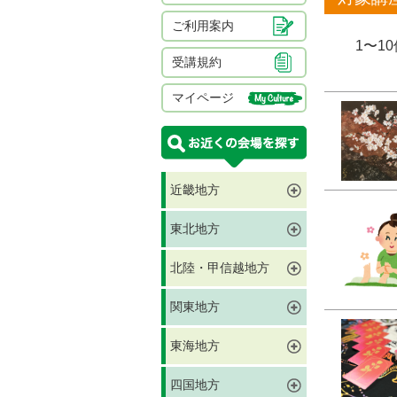
ご利用案内
1〜1
受講規約
マイページ
近畿地方
東北地方
北陸・甲信越地方
関東地方
東海地方
四国地方