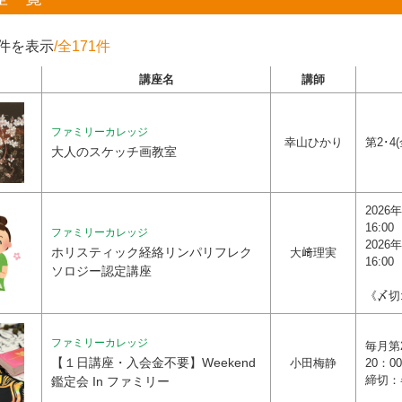
0件を表示
/全171件
講座名
講師
ファミリーカレッジ
幸山ひかり
第2･4(
大人のスケッチ画教室
2026年
16:00
ファミリーカレッジ
2026年
ホリスティック経絡リンパリフレク
大﨑理実
16:00
ソロジー認定講座
《〆切
ファミリーカレッジ
毎月第2
【１日講座・入会金不要】Weekend
小田梅静
20：0
締切：
鑑定会 In ファミリー