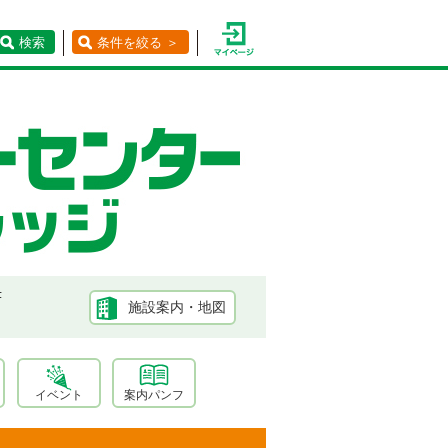
検索
条件を絞る ＞
F
施設案内・地図
イベント
案内パンフ