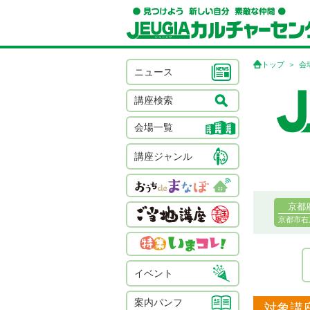
トップ
会
ニュース
講座検索
会場一覧
講座ジャンル
京都
京都市右
イベント
案内パンフ
対象講