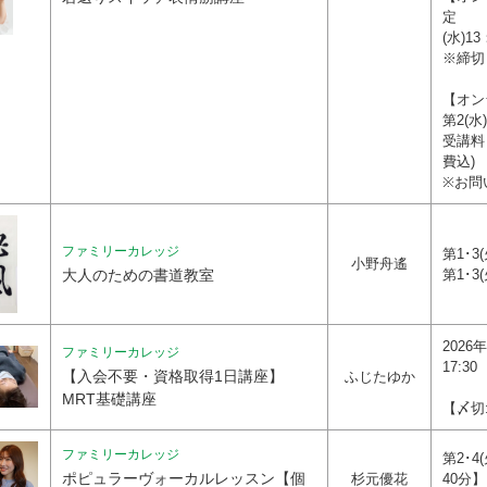
定
(水)1
※締切
【オン
第2(水
受講料
費込)
※お問
ファミリーカレッジ
第1･3(
小野舟遙
大人のための書道教室
第1･3(
2026年
ファミリーカレッジ
17:30
【入会不要・資格取得1日講座】
ふじたゆか
MRT基礎講座
【〆切
ファミリーカレッジ
第2･4(
ポピュラーヴォーカルレッスン【個
杉元優花
40分】