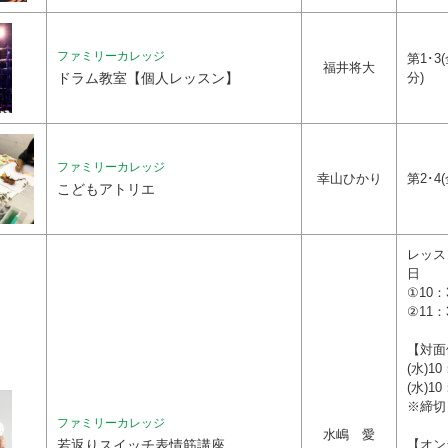
ファミリーカレッジ
第1･3(
福井将大
ドラム教室【個人レッスン】
分)
ファミリーカレッジ
幸山ひかり
第2･4(
こどもアトリエ
レッス
日
①10：
②11：
【対面
(水)1
(水)1
※締切
ファミリーカレッジ
水嶋 愛
若返りスイッチ表情筋講座
【オン