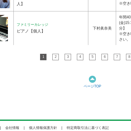
※空き
人】
年間4
(金)15
ファミリーカレッジ
下村眞奈美
分】
ピアノ【個人】
※空き
さい。
1
2
3
4
5
6
7
8
ページTOP
会社情報
個人情報保護方針
特定商取引法に基づく表記