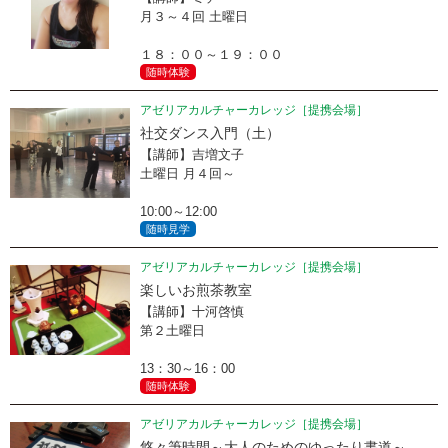
月３～４回 土曜日
１８：００～１９：００
随時体験
アゼリアカルチャーカレッジ［提携会場］
社交ダンス入門（土）
【講師】吉増文子
土曜日 月４回～
10:00～12:00
随時見学
アゼリアカルチャーカレッジ［提携会場］
楽しいお煎茶教室
【講師】十河啓慎
第２土曜日
13：30～16：00
随時体験
アゼリアカルチャーカレッジ［提携会場］
悠々筆時間～大人のためのゆったり書道～