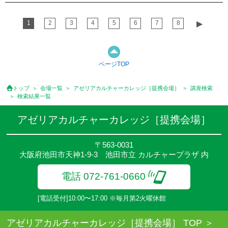
1
2
3
4
5
6
7
8
▶︎
ページTOP
トップ
会場一覧
アゼリアカルチャーカレッジ［提携会場］
講座検索
検索結果一覧
アゼリアカルチャーカレッジ［提携会場］
〒563-0031
大阪府池田市天神1-9-3 池田市立 カルチャープラザ 内
電話 072-761-0660
[電話受付]10:00〜17:00 ※毎月第2火曜休館
アゼリアカルチャーカレッジ［提携会場］ TOP