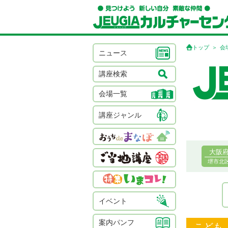
トップ
会
ニュース
講座検索
会場一覧
講座ジャンル
大阪
堺市北
イベント
案内パンフ
こども