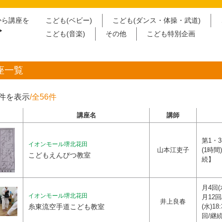
から講座を
こども(ベビー)
こども(ダンス・体操・武道)
︎
こども(音楽)
その他
こども特別企画
座一覧
0件を表示
/全56件
講座名
講師
第1・3(
イオンモール堺北花田
山本江吏子
(1時間
こどもえんぴつ教室
続
月4回(水
イオンモール堺北花田
月12回
井上良春
糸東流空手道こども教室
(水)18
回/継