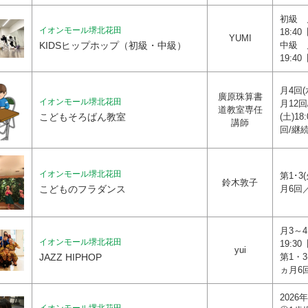
初級 月
イオンモール堺北花田
18:4
YUMI
KIDSヒップホップ（初級・中級）
中級 月
19:4
月4回(水
廣原珠算書
イオンモール堺北花田
月12回
道教室専任
こどもそろばん教室
(土)18
講師
回/継
イオンモール堺北花田
第1･3(
鈴木敦子
こどものフラダンス
月6回
月3～4
イオンモール堺北花田
19:3
yui
JAZZ HIPHOP
第1・3(
ヵ月6
202