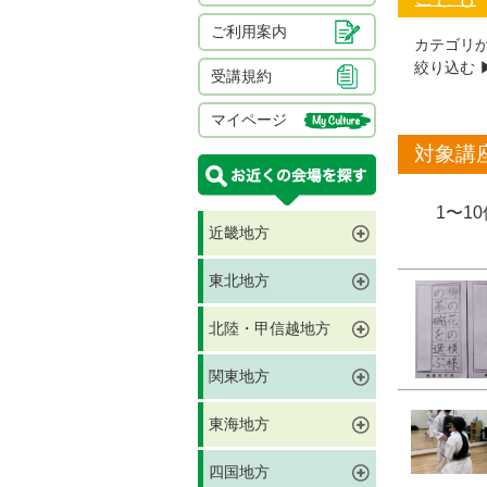
ご利用案内
カテゴリ
絞り込む ▶
受講規約
マイページ
対象講
1〜1
近畿地方
東北地方
北陸・甲信越地方
関東地方
東海地方
四国地方