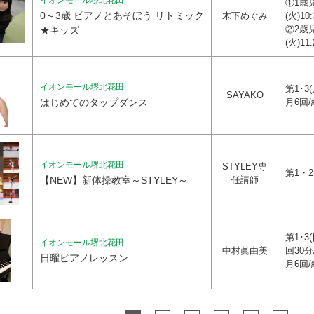
イオンモール堺北花田
①1歳
0～3歳 ピアノとあそぼう リトミック
木下めぐみ
(火)10
②2歳
★キッズ
(火)11
イオンモール堺北花田
第1･3(
SAYAKO
はじめてのタップダンス
月6回
イオンモール堺北花田
STYLEY専
第1・2・
【NEW】新体操教室～STYLEY～
任講師
第1･3(
イオンモール堺北花田
中村眞由美
回30
日曜ピアノレッスン
月6回