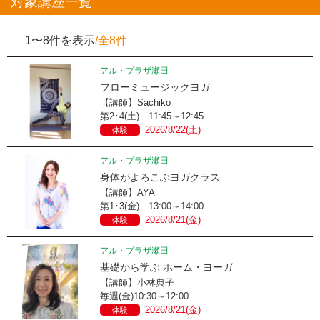
対象講座一覧
1〜8件を表示
/全8件
アル・プラザ瀬田
フローミュージックヨガ
【講師】Sachiko
第2･4(土) 11:45～12:45
2026/8/22(土)
体験
アル・プラザ瀬田
身体がよろこぶヨガクラス
【講師】AYA
第1･3(金) 13:00～14:00
2026/8/21(金)
体験
アル・プラザ瀬田
基礎から学ぶ ホーム・ヨーガ
【講師】小林典子
毎週(金)10:30～12:00
2026/8/21(金)
体験