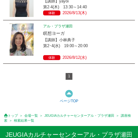
【講師】yayoi
第2·4(木) 13:30～14:40
2026/8/13(木)
体験
アル・プラザ瀬田
瞑想ヨーガ
【講師】小林典子
第2･4(水) 19:00～20:00
2026/8/12(水)
体験
1
ページTOP
トップ
会場一覧
JEUGIAカルチャーセンターアル・プラザ瀬田
講座検
索
検索結果一覧
JEUGIAカルチャーセンターアル・プラザ瀬田