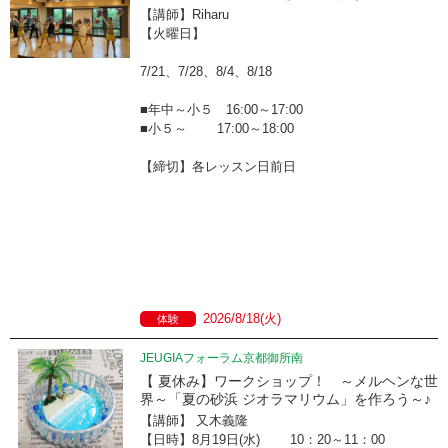
【講師】Riharu
【火曜日】
7/21、7/28、8/4、8/18
■年中～小５ 16:00～17:00
■小５～ 17:00～18:00
【締切】各レッスン日前日
2026/8/18(火)
体験
JEUGIAフォーラム京都御所南
【 夏休み】ワークショップ！ ～メルヘンな世
界～「夏の砂浜 ジオラマリウム」を作ろう～♪
【講師】 又木義隆
【日時】8月19日(水) 10：20～11：00