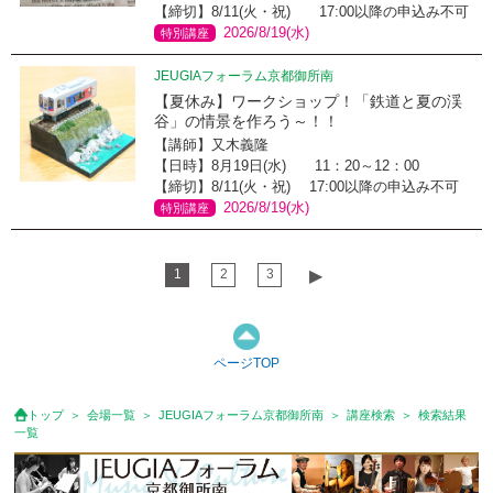
【締切】8/11(火・祝) 17:00以降の申込み不可
2026/8/19(水)
特別講座
JEUGIAフォーラム京都御所南
【夏休み】ワークショップ！「鉄道と夏の渓
谷」の情景を作ろう～！！
【講師】又木義隆
【日時】8月19日(水) 11：20～12：00
【締切】8/11(火・祝) 17:00以降の申込み不可
2026/8/19(水)
特別講座
1
2
3
▶︎
ページTOP
トップ
会場一覧
JEUGIAフォーラム京都御所南
講座検索
検索結果
一覧