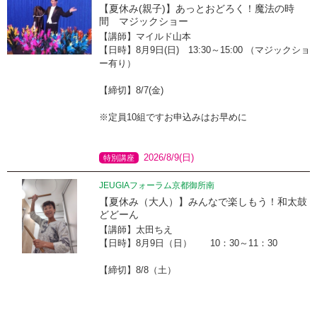
【夏休み(親子)】あっとおどろく！魔法の時
間 マジックショー
【講師】マイルド山本
【日時】8月9日(日) 13:30～15:00 （マジックショ
ー有り）
【締切】8/7(金)
※定員10組ですお申込みはお早めに
2026/8/9(日)
特別講座
JEUGIAフォーラム京都御所南
【夏休み（大人）】みんなで楽しもう！和太鼓
どどーん
【講師】太田ちえ
【日時】8月9日（日） 10：30～11：30
【締切】8/8（土）