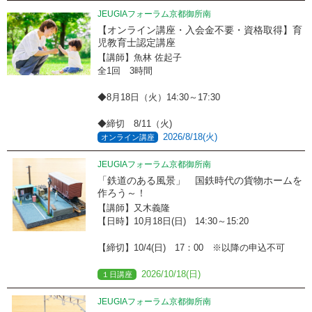
JEUGIAフォーラム京都御所南
【オンライン講座・入会金不要・資格取得】育
児教育士認定講座
【講師】魚林 佐起子
全1回 3時間
◆8月18日（火）14:30～17:30
◆締切 8/11（火)
2026/8/18(火)
オンライン講座
JEUGIAフォーラム京都御所南
「鉄道のある風景」 国鉄時代の貨物ホームを
作ろう～！
【講師】又木義隆
【日時】10月18日(日) 14:30～15:20
【締切】10/4(日) 17：00 ※以降の申込不可
2026/10/18(日)
１日講座
JEUGIAフォーラム京都御所南