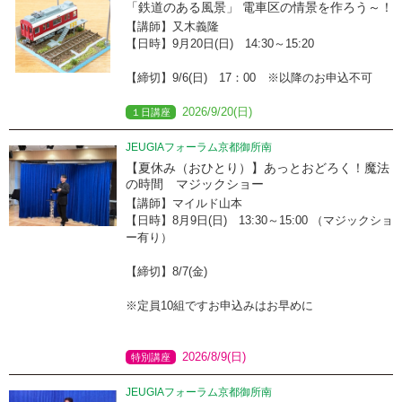
「鉄道のある風景」 電車区の情景を作ろう～！
【講師】又木義隆
【日時】9月20日(日) 14:30～15:20
【締切】9/6(日) 17：00 ※以降のお申込不可
2026/9/20(日)
１日講座
JEUGIAフォーラム京都御所南
【夏休み（おひとり）】あっとおどろく！魔法
の時間 マジックショー
【講師】マイルド山本
【日時】8月9日(日) 13:30～15:00 （マジックショ
ー有り）
【締切】8/7(金)
※定員10組ですお申込みはお早めに
2026/8/9(日)
特別講座
JEUGIAフォーラム京都御所南