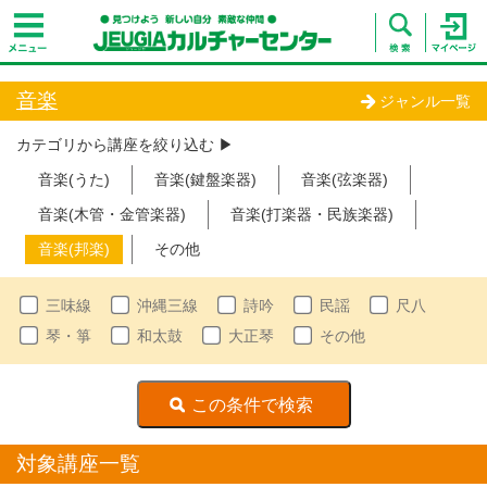
音楽
ジャンル一覧
カテゴリから講座を絞り込む ▶︎
音楽(うた)
音楽(鍵盤楽器)
音楽(弦楽器)
音楽(木管・金管楽器)
音楽(打楽器・民族楽器)
音楽(邦楽)
その他
三味線
沖縄三線
詩吟
民謡
尺八
琴・箏
和太鼓
大正琴
その他
対象講座一覧