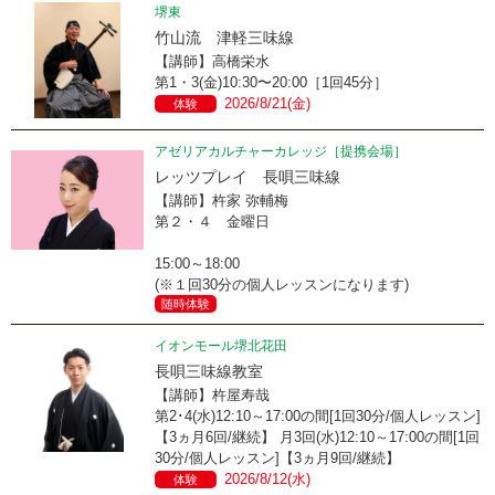
堺東
竹山流 津軽三味線
【講師】高橋栄水
第1・3(金)10:30〜20:00［1回45分］
2026/8/21(金)
体験
アゼリアカルチャーカレッジ［提携会場］
レッツプレイ 長唄三味線
【講師】杵家 弥輔梅
第２・４ 金曜日
15:00～18:00
(※１回30分の個人レッスンになります)
随時体験
イオンモール堺北花田
長唄三味線教室
【講師】杵屋寿哉
第2･4(水)12:10～17:00の間[1回30分/個人レッスン]
【3ヵ月6回/継続】 月3回(水)12:10～17:00の間[1回
30分/個人レッスン]【3ヵ月9回/継続】
2026/8/12(水)
体験