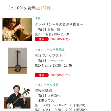
1〜10件を表示
/全137件
堺東
タンバリン～その奥深き世界～
【講師】田島 隆
第2・4(月)19:00～20:30
2026/8/24(月)
体験
イオンモール伊丹昆陽
三線でポップスを！
【講師】コージィー
第2･4（土）17:30～18:45
2026/8/22(土)
体験
イオンモール橿原
津軽三味線
【講師】大代真也
【水曜クラス】
第1・3(水) 17:00～21:00［1回30分］
第2・4(水) 10:30～12:00［1回30分］