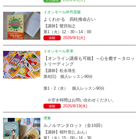
１日講座
イオンモール伊丹昆陽
よくわかる 四柱推命占い
【講師】鸞貝知之
第1（火）12：30～14：00
2026/9/1(火)
体験
イオンモール草津
【オンライン講座も可能】～心を癒す～タロッ
トリーディング
【講師】松永瑛生
第4(日) 個人レッスン90分
第1・2（水） 個人レッスン90分
※空き時間はお問い合わせください。
2026/8/19(水)
体験
堺東
ルノルマンタロット（全10回）
【講師】桜叶音(しおん）
第1（火）15：00～16：30