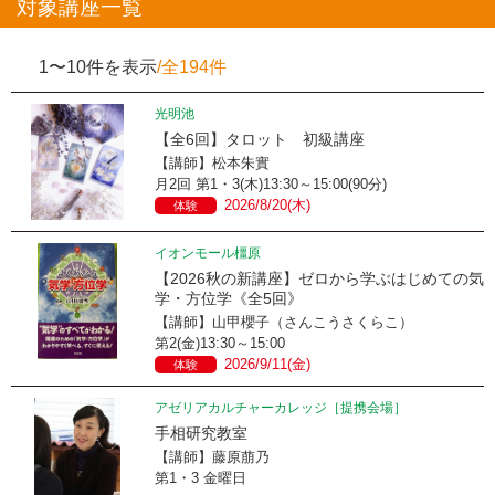
対象講座一覧
1〜10件を表示
/全194件
光明池
【全6回】タロット 初級講座
【講師】松本朱實
月2回 第1・3(木)13:30～15:00(90分)
2026/8/20(木)
体験
イオンモール橿原
【2026秋の新講座】ゼロから学ぶはじめての気
学・方位学《全5回》
【講師】山甲櫻子（さんこうさくらこ）
第2(金)13:30～15:00
2026/9/11(金)
体験
アゼリアカルチャーカレッジ［提携会場］
手相研究教室
【講師】藤原萠乃
第1・3 金曜日