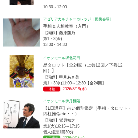
10:30～12:00
アゼリアカルチャーカレッジ［提携会場］
手相＆人相教室（入門）
【講師】藤原萠乃
第1・3(金)
13:00～14:30
イオンモール堺北花田
易タロット【全24回（上巻12回／下巻12
回）】
【講師】甲月あさ美
第1・3(水)11:00～12:30【全24回】
2026/8/19(水)
体験
イオンモール伊丹昆陽
【1日講座】占い個別鑑定（手相・タロット・
四柱推命etc・・）
【講師】鸞貝知之
第1(火)16:15～17:15
個人鑑定1回30分
2026/9/1(火)