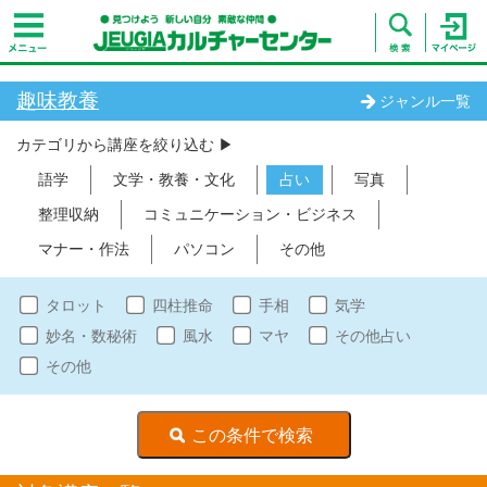
趣味教養
ジャンル一覧
カテゴリから講座を絞り込む ▶︎
語学
文学・教養・文化
占い
写真
整理収納
コミュニケーション・ビジネス
マナー・作法
パソコン
その他
タロット
四柱推命
手相
気学
妙名・数秘術
風水
マヤ
その他占い
その他