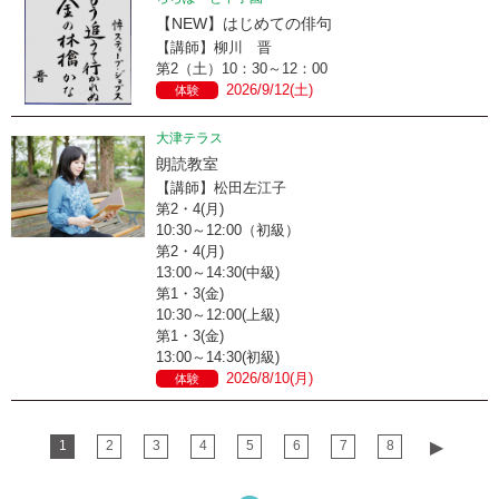
【NEW】はじめての俳句
【講師】柳川 晋
第2（土）10：30～12：00
2026/9/12(土)
体験
大津テラス
朗読教室
【講師】松田左江子
第2・4(月)
10:30～12:00（初級）
第2・4(月)
13:00～14:30(中級)
第1・3(金)
10:30～12:00(上級)
第1・3(金)
13:00～14:30(初級)
2026/8/10(月)
体験
1
2
3
4
5
6
7
8
▶︎