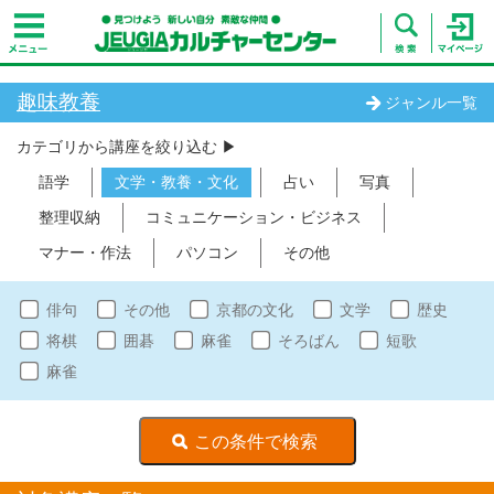
趣味教養
ジャンル一覧
カテゴリから講座を絞り込む ▶︎
語学
文学・教養・文化
占い
写真
整理収納
コミュニケーション・ビジネス
マナー・作法
パソコン
その他
俳句
その他
京都の文化
文学
歴史
将棋
囲碁
麻雀
そろばん
短歌
麻雀