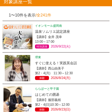
対象講座一覧
1〜10件を表示
/全241件
イオンモール盛岡南
温泉ソムリエ認定講座
【講師】金井 茂幸
13:00～17:00
2026/9/22(火)
特別講座
堺東
すぐに使える！実践英会話
【講師】西山由美子
第2・4(月) 11:30～12:30
2026/8/24(月)
体験
ららぽーと甲子園
はじめての囲碁
【講師】服部義裕
第2・4(日)10:30～12:00
2026/8/23(日)
体験