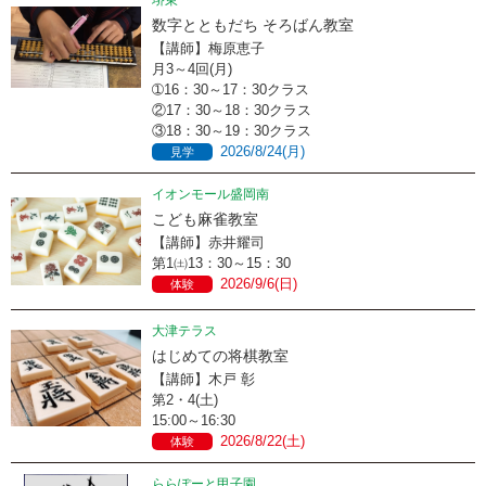
堺東
数字とともだち そろばん教室
【講師】梅原恵子
月3～4回(月)
➀16：30～17：30クラス
②17：30～18：30クラス
③18：30～19：30クラス
2026/8/24(月)
見学
イオンモール盛岡南
こども麻雀教室
【講師】赤井耀司
第1㈯13：30～15：30
2026/9/6(日)
体験
大津テラス
はじめての将棋教室
【講師】木戸 彰
第2・4(土)
15:00～16:30
2026/8/22(土)
体験
ららぽーと甲子園