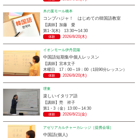
木の葉モール橋本
コンブハジャ！ はじめての韓国語教室
【講師】加藤 愛
第1･3(木) 13:30〜14:30
2026/8/20(木)
体験
イオンモール伊丹昆陽
中国語短期集中個人レッスン
【講師】宮本文子
木曜日 17：00～19：00（1回90分レッスン）
2026/8/20(木)
体験
堺東
楽しいイタリア語
【講師】兠 祥子
第1・3（金）13:00～14:30
2026/8/21(金)
体験
アゼリアカルチャーカレッジ［提携会場］
中国語(個人)