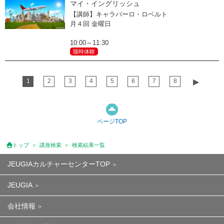
マイ・イングリッシュ
【講師】キャラバーロ・ロベルト
月４回 金曜日
10:00～11:30
随時体験
1
2
3
4
5
6
7
8
▶︎
ページTOP
トップ
講座検索
検索結果一覧
JEUGIAカルチャーセンターTOP
JEUGIA
会社情報