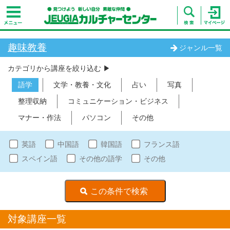
趣味教養
ジャンル一覧
カテゴリから講座を絞り込む ▶︎
語学
文学・教養・文化
占い
写真
整理収納
コミュニケーション・ビジネス
マナー・作法
パソコン
その他
英語
中国語
韓国語
フランス語
スペイン語
その他の語学
その他
対象講座一覧