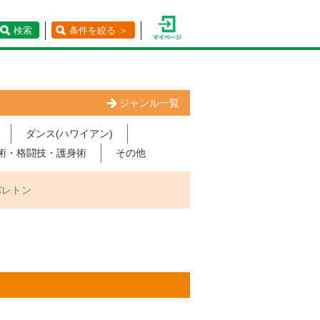
検索
条件を絞る ＞
ジャンル一覧
ダンス(ハワイアン)
術・格闘技・護身術
その他
バレトン