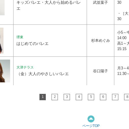
キッズバレエ・大人から始めるバレ
武並葉子
30
エ
・［大
30
小5～中
堺東
14:00
杉本めぐみ
はじめてのバレエ
高1～大
15:15
大津テラス
月3～4
谷口陽子
（金）大人のやさしいバレエ
11:30
1
2
3
4
5
6
7
8
ページTOP