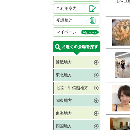
1〜1
ご利用案内
受講規約
マイページ
近畿地方
東北地方
北陸・甲信越地方
関東地方
東海地方
四国地方