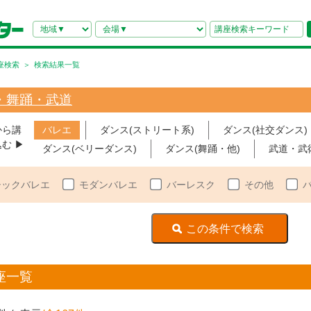
座検索
検索結果一覧
・舞踊・武道
から講
バレエ
ダンス(ストリート系)
ダンス(社交ダンス)
む ▶︎
ダンス(ベリーダンス)
ダンス(舞踊・他)
武道・武
シックバレエ
モダンバレエ
バーレスク
その他
座一覧