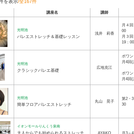
0件を表示
/全167件
講座名
講師
月４回
光明池
00
浅井 莉香
バレエストレッチ＆基礎レッスン
月３回
19：0
ポワン
月4回(
光明池
広地克江
クラシックバレエ基礎
ポワ
月4回(
光明池
第2・3
丸山 晃子
簡単フロアバレエストレッチ
30
イオンモールりんくう泉南
大人からでも始められるストレッチ
AYAKO
月3～4回