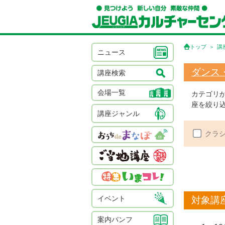
トップ
講
ニュース
ダンス
講座検索
会場一覧
カテゴリ
座を絞り込
講座ジャンル
クラ
イベント
対象講
案内パンフ