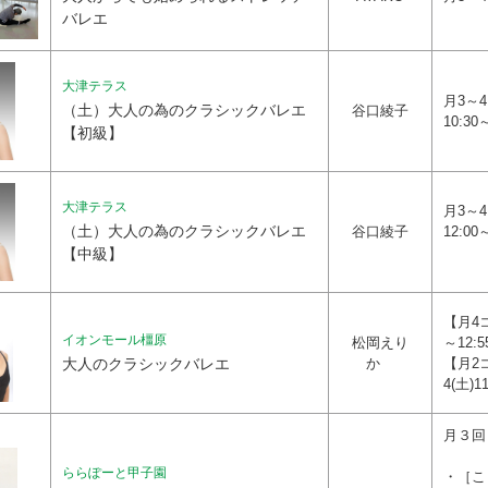
バレエ
大津テラス
月3～4
（土）大人の為のクラシックバレエ
谷口綾子
10:30
【初級】
大津テラス
月3～4
（土）大人の為のクラシックバレエ
谷口綾子
12:00
【中級】
【月4コ
イオンモール橿原
松岡えり
～12:5
大人のクラシックバレエ
か
【月2
4(土)1
月３回
ららぽーと甲子園
・［こ