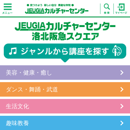
美容・健康・癒し
ダンス・舞踊・武道
生活文化
趣味教養