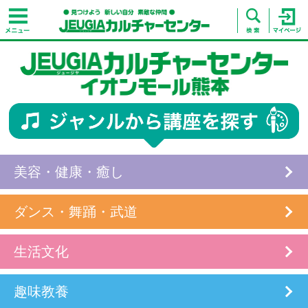
美容・健康・癒し
ダンス・舞踊・武道
生活文化
趣味教養