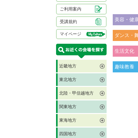
ご利用案内
美容・健
受講規約
マイページ
ダンス・
生活文化
近畿地方
趣味教養
東北地方
北陸・甲信越地方
関東地方
東海地方
四国地方